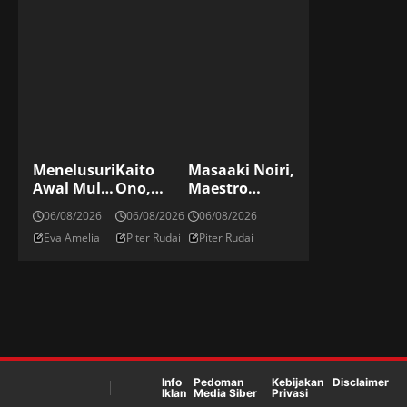
Menelusuri
Kaito
Masaaki Noiri,
Awal Mula
Ono,
Maestro
Tradisi
Striker
Kickboxing
06/08/2026
06/08/2026
06/08/2026
Menyiram
Elite
Jepang Di ONE
Eva Amelia
Piter Rudai
Piter Rudai
Sampanye
Jepang Di
Championship
Di Podium
Panggung
Dunia
Info
Pedoman
Kebijakan
Disclaimer
Iklan
Media Siber
Privasi