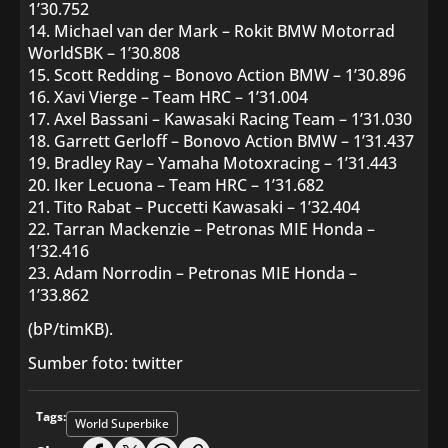
1’30.752
14. Michael van der Mark – Rokit BMW Motorrad
WorldSBK – 1’30.808
15. Scott Redding – Bonovo Action BMW – 1’30.896
16. Xavi Vierge – Team HRC – 1’31.004
17. Axel Bassani – Kawasaki Racing Team – 1’31.030
18. Garrett Gerloff – Bonovo Action BMW – 1’31.437
19. Bradley Ray – Yamaha Motoxracing – 1’31.443
20. Iker Lecuona – Team HRC – 1’31.682
21. Tito Rabat – Puccetti Kawasaki – 1’32.404
22. Tarran Mackenzie – Petronas MIE Honda –
1’32.416
23. Adam Norrodin – Petronas MIE Honda –
1’33.862
(bP/timKB).
Sumber foto: twitter
Tags:
World Superbike