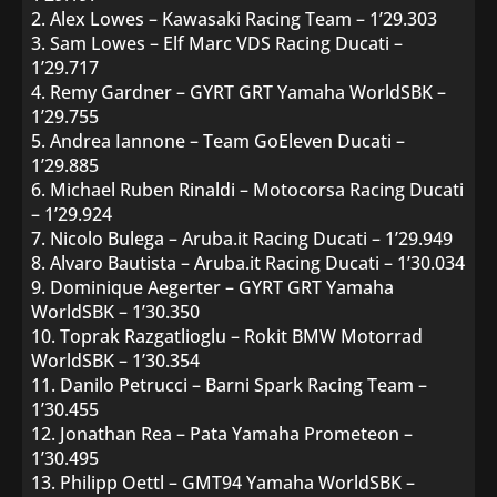
2. Alex Lowes – Kawasaki Racing Team – 1’29.303
3. Sam Lowes – Elf Marc VDS Racing Ducati –
1’29.717
4. Remy Gardner – GYRT GRT Yamaha WorldSBK –
1’29.755
5. Andrea Iannone – Team GoEleven Ducati –
1’29.885
6. Michael Ruben Rinaldi – Motocorsa Racing Ducati
– 1’29.924
7. Nicolo Bulega – Aruba.it Racing Ducati – 1’29.949
8. Alvaro Bautista – Aruba.it Racing Ducati – 1’30.034
9. Dominique Aegerter – GYRT GRT Yamaha
WorldSBK – 1’30.350
10. Toprak Razgatlioglu – Rokit BMW Motorrad
WorldSBK – 1’30.354
11. Danilo Petrucci – Barni Spark Racing Team –
1’30.455
12. Jonathan Rea – Pata Yamaha Prometeon –
1’30.495
13. Philipp Oettl – GMT94 Yamaha WorldSBK –