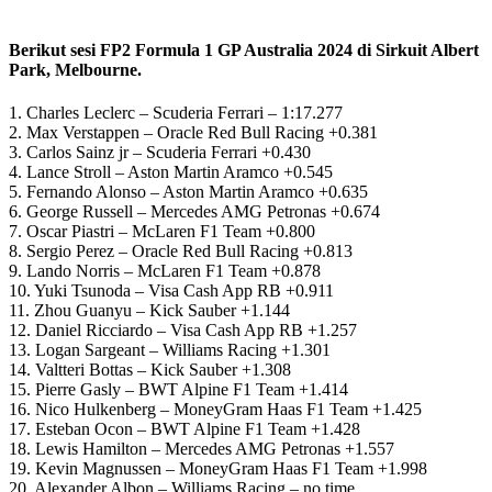
Berikut sesi FP2 Formula 1 GP Australia 2024 di Sirkuit Albert
Park, Melbourne.
1. Charles Leclerc – Scuderia Ferrari – 1:17.277
2. Max Verstappen – Oracle Red Bull Racing +0.381
3. Carlos Sainz jr – Scuderia Ferrari +0.430
4. Lance Stroll – Aston Martin Aramco +0.545
5. Fernando Alonso – Aston Martin Aramco +0.635
6. George Russell – Mercedes AMG Petronas +0.674
7. Oscar Piastri – McLaren F1 Team +0.800
8. Sergio Perez – Oracle Red Bull Racing +0.813
9. Lando Norris – McLaren F1 Team +0.878
10. Yuki Tsunoda – Visa Cash App RB +0.911
11. Zhou Guanyu – Kick Sauber +1.144
12. Daniel Ricciardo – Visa Cash App RB +1.257
13. Logan Sargeant – Williams Racing +1.301
14. Valtteri Bottas – Kick Sauber +1.308
15. Pierre Gasly – BWT Alpine F1 Team +1.414
16. Nico Hulkenberg – MoneyGram Haas F1 Team +1.425
17. Esteban Ocon – BWT Alpine F1 Team +1.428
18. Lewis Hamilton – Mercedes AMG Petronas +1.557
19. Kevin Magnussen – MoneyGram Haas F1 Team +1.998
20. Alexander Albon – Williams Racing – no time