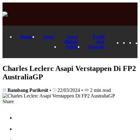
Home
Sport
Gaya
Profil
Hidup
dan
Sehat
Sejarah
Charles Leclerc Asapi Verstappen Di FP2
AustraliaGP
Bambang Parikesit
•
22/03/2024
•
2 min read
Share