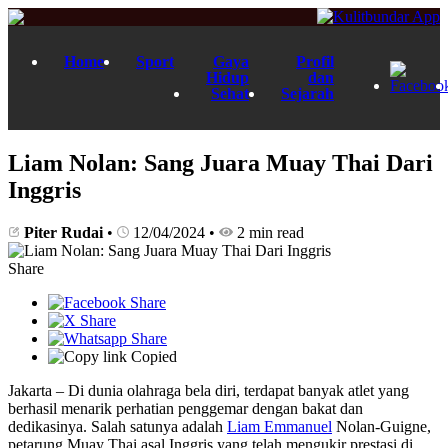
Home
Sport
Gaya
Profil
Hidup
dan
Sehat
Sejarah
Liam Nolan: Sang Juara Muay Thai Dari
Inggris
Piter Rudai
•
12/04/2024
•
2 min read
Share
Copied
Jakarta – Di dunia olahraga bela diri, terdapat banyak atlet yang
berhasil menarik perhatian penggemar dengan bakat dan
dedikasinya. Salah satunya adalah
Liam Emmanuel
Nolan-Guigne,
petarung Muay Thai asal Inggris yang telah mengukir prestasi di