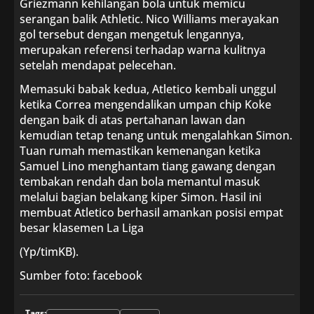
Griezmann kehilangan bola untuk memicu
serangan balik Athletic. Nico Williams merayakan
gol tersebut dengan mengetuk lengannya,
merupakan referensi terhadap warna kulitnya
setelah mendapat pelecehan.
Memasuki babak kedua, Atletico kembali unggul
ketika Correa mengendalikan umpan chip Koke
dengan baik di atas pertahanan lawan dan
kemudian tetap tenang untuk mengalahkan Simon.
Tuan rumah memastikan kemenangan ketika
Samuel Lino menghantam tiang gawang dengan
tembakan rendah dan bola memantul masuk
melalui bagian belakang kiper Simon. Hasil ini
membuat Atletico berhasil amankan posisi empat
besar klasemen La Liga
(Yp/timKB).
Sumber foto: facebook
Tags: