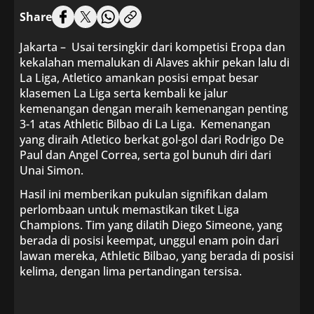
Share
Jakarta – Usai tersingkir dari kompetisi Eropa dan
kekalahan memalukan di Alaves akhir pekan lalu di
La Liga, Atletico amankan posisi empat besar
klasemen La Liga serta kembali ke jalur
kemenangan dengan meraih kemenangan penting
3-1 atas Athletic Bilbao di La Liga. Kemenangan
yang diraih Atletico berkat gol-gol dari Rodrigo De
Paul dan Angel Correa, serta gol bunuh diri dari
Unai Simon.
Hasil ini memberikan pukulan signifikan dalam
perlombaan untuk memastikan tiket Liga
Champions. Tim yang dilatih Diego Simeone, yang
berada di posisi keempat, unggul enam poin dari
lawan mereka, Athletic Bilbao, yang berada di posisi
kelima, dengan lima pertandingan tersisa.