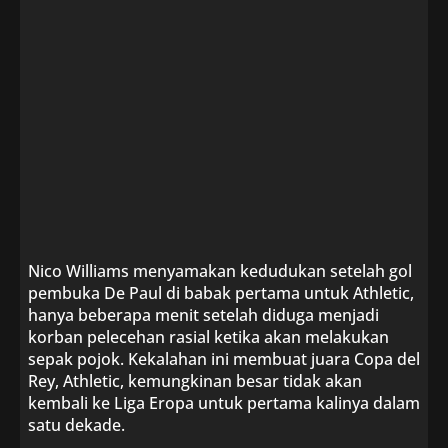
Nico Williams menyamakan kedudukan setelah gol
pembuka De Paul di babak pertama untuk Athletic,
hanya beberapa menit setelah diduga menjadi
korban pelecehan rasial ketika akan melakukan
sepak pojok. Kekalahan ini membuat juara Copa del
Rey, Athletic, kemungkinan besar tidak akan
kembali ke Liga Eropa untuk pertama kalinya dalam
satu dekade.