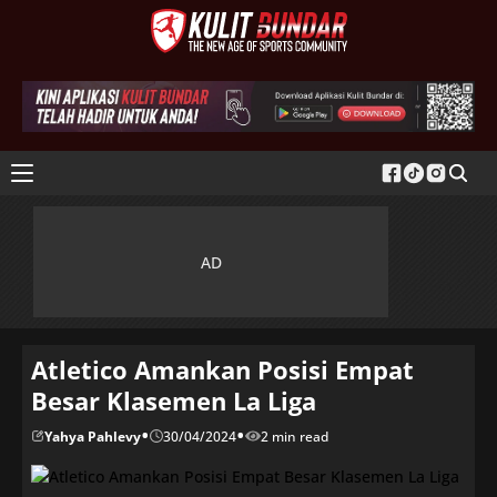
Atletico Amankan Posisi Empat
Besar Klasemen La Liga
•
•
Yahya Pahlevy
30/04/2024
2 min read