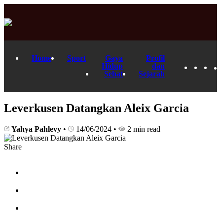
Home
Sport
Gaya
Profil
Hidup
dan
Sehat
Sejarah
Leverkusen Datangkan Aleix Garcia
Yahya Pahlevy
•
14/06/2024
•
2 min read
Share