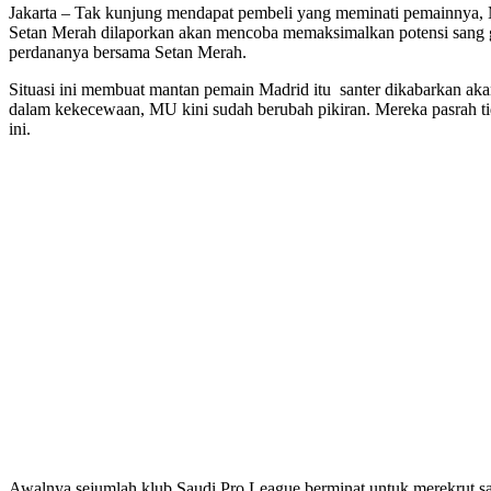
Jakarta – Tak kunjung mendapat pembeli yang meminati pemainnya,
Setan Merah dilaporkan akan mencoba memaksimalkan potensi sang g
perdananya bersama Setan Merah.
Situasi ini membuat mantan pemain Madrid itu santer dikabarkan ak
dalam kekecewaan, MU kini sudah berubah pikiran. Mereka pasrah tid
ini.
Awalnya sejumlah klub Saudi Pro League berminat untuk merekrut san