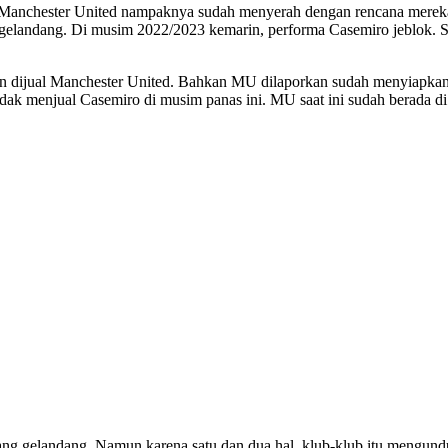
 Manchester United nampaknya sudah menyerah dengan rencana merek
elandang. Di musim 2022/2023 kemarin, performa Casemiro jeblok. Sa
an dijual Manchester United. Bahkan MU dilaporkan sudah menyiapkan 
ak menjual Casemiro di musim panas ini. MU saat ini sudah berada di f
g gelandang. Namun karena satu dan dua hal, klub-klub itu mengundurk