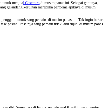
a untuk menjua
l Casemiro
di musim panas ini. Sebagai gantinya,
ng gelandang kesulitan mereplika performa apiknya di musim
pengganti untuk sang pemain di musim panas ini. Tak ingin berlarut
ase pasrah. Pasalnya sang pemain tidak laku dijual di musim panas
an diri. Sementara di Eropa, pemain asal Brasil itu sepi peminat