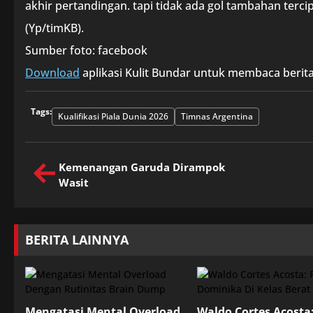
akhir pertandingan. tapi tidak ada gol tambahan tercip
(Yp/timKB).
Sumber foto: facebook
Download
aplikasi Kulit Bundar untuk membaca berita
Tags:
Kualifikasi Piala Dunia 2026
Timnas Argentina
Kemenangan Garuda Dirampok
Wasit
BERITA LAINNYA
Mengatasi Mental Overload
Waldo Cortes Acosta