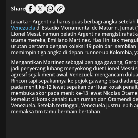
Share
Jakarta – Argentina harus puas berbagi angka setela
Venezuela
di Estadio Monumental de Maturin, Jumat (1
Lionel Messi, namun pelatih Argentina mengistirahat
utama mereka, Emiliano Martinez. Hasil ini tak meng
urutan pertama dengan koleksi 19 poin dari sembilan 
memimpin tiga angka di depan runner-up Kolombia, ya
Mengantikan Martinez sebagai penjaga gawang, Geroni
jadi penyerang lubang menyokong duet Lionel Messi se
agresif sejak menit awal. Venezuela mengancam dulu
Rincon tapi sepakannya ke pojok gawang bisa diadang
pada menit ke-12 lewat sepakan dari luar kotak pena
membuka skor pada menit ke-13 lewat Nicolas Otamendi
kemelut di kotak penalti tuan rumah dan Otamendi d
Venezuela. Setelah tertinggal, Venezuela justru lebih
memaksa tim tamu bermain bertahan.