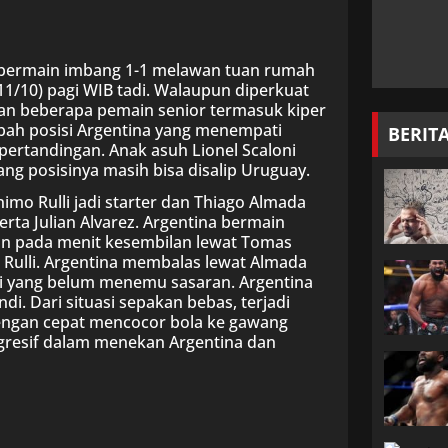
h bermain imbang 1-1 melawan tuan rumah
1/10) pagi WIB tadi. Walaupun diperkuat
kan beberapa pemain senior termasuk kiper
ubah posisi Argentina yang menempati
BERIT
pertandingan. Anak asuh Lionel Scaloni
ng posisinya masih bisa disalip Uruguay.
mo Rulli jadi starter dan Thiago Almada
rta Julian Alvarez. Argentina bermain
an pada menit kesembilan lewat Tomas
 Rulli. Argentina membalas lewat Almada
lti yang belum menemu sasaran. Argentina
. Dari situasi sepakan bebas, terjadi
engan cepat mencocor bola ke gawang
 agresif dalam menekan Argentina dan