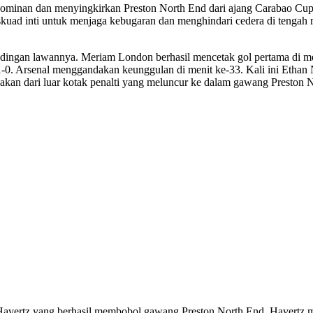
ap dominan dan menyingkirkan Preston North End dari ajang Carabao 
i skuad inti untuk menjaga kebugaran dan menghindari cedera di tenga
ndingan lawannya. Meriam London berhasil mencetak gol pertama di men
-0. Arsenal menggandakan keunggulan di menit ke-33. Kali ini Ethan
akan dari luar kotak penalti yang meluncur ke dalam gawang Preston N
avertz yang berhasil membobol gawang Preston North End. Havertz me