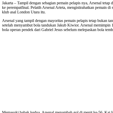
Jakarta – Tampil dengan sebagian pemain pelapis nya, Arsenal tet
ke perempatfinal. Pelatih Arsenal Arteta, mengistirahatkan pemain d
klub asal London Utara itu.
Arsenal yang tampil dengan mayoritas pemain pelapis tetap bukan ta
setelah menyambut bola tandukan Jakub Kiwior. Arsenal memimpin 1
bola operan pendek dari Gabriel Jesus sebelum melepaskan bola temb
Memasuki babak kedua, Arsenal menambah gol di menit ke-56. Kai H