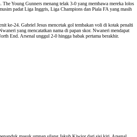
Cup. The Young Gunners menang telak 3-0 yang membawa mereka lolos
h musim padat Liga Inggris, Liga Champions dan Piala FA yang masih
it ke-24. Gabriel Jesus mencetak gol tembakan voli di kotak penalti
 Nwaneri yang mencatatkan nama di papan skor. Nwaneri mendapat
orth End. Arsenal unggul 2-0 hingga babak pertama berakhir.
nanduk masuk umpan silang Jakub Kiwior dari sisi kiri. Arsenal