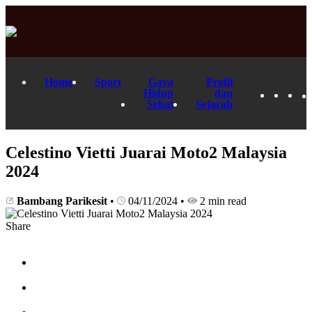
Home
Sport
Gaya
Profil
Hidup
dan
Sehat
Sejarah
Celestino Vietti Juarai Moto2 Malaysia
2024
Bambang Parikesit
•
04/11/2024
•
2 min read
Share