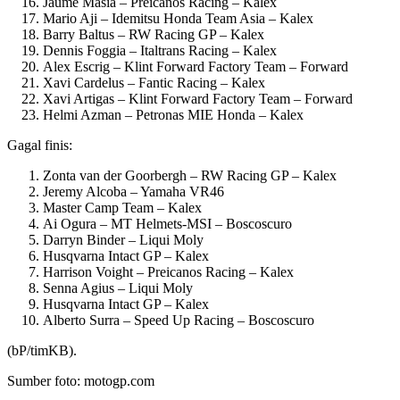
Jaume Masia – Preicanos Racing – Kalex
Mario Aji – Idemitsu Honda Team Asia – Kalex
Barry Baltus – RW Racing GP – Kalex
Dennis Foggia – Italtrans Racing – Kalex
Alex Escrig – Klint Forward Factory Team – Forward
Xavi Cardelus – Fantic Racing – Kalex
Xavi Artigas – Klint Forward Factory Team – Forward
Helmi Azman – Petronas MIE Honda – Kalex
Gagal finis:
Zonta van der Goorbergh – RW Racing GP – Kalex
Jeremy Alcoba – Yamaha VR46
Master Camp Team – Kalex
Ai Ogura – MT Helmets-MSI – Boscoscuro
Darryn Binder – Liqui Moly
Husqvarna Intact GP – Kalex
Harrison Voight – Preicanos Racing – Kalex
Senna Agius – Liqui Moly
Husqvarna Intact GP – Kalex
Alberto Surra – Speed Up Racing – Boscoscuro
(bP/timKB).
Sumber foto: motogp.com