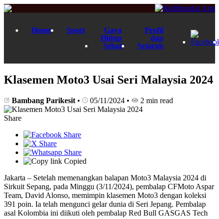
Home
Sport
Gaya
Profil
Hidup
dan
Sehat
Sejarah
Klasemen Moto3 Usai Seri Malaysia 2024
Bambang Parikesit
•
05/11/2024
•
2 min read
Share
Copied
Jakarta – Setelah memenangkan balapan Moto3 Malaysia 2024 di
Sirkuit Sepang, pada Minggu (3/11/2024), pembalap CFMoto Aspar
Team, David Alonso, memimpin klasemen Moto3 dengan koleksi
391 poin. Ia telah mengunci gelar dunia di Seri Jepang. Pembalap
asal Kolombia ini diikuti oleh pembalap Red Bull GASGAS Tech