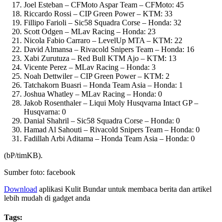
Joel Esteban – CFMoto Aspar Team – CFMoto: 45
Riccardo Rossi – CIP Green Power – KTM: 33
Fillipo Farioli – Sic58 Squadra Corse – Honda: 32
Scott Odgen – MLav Racing – Honda: 23
Nicola Fabio Carraro – LevelUp MTA – KTM: 22
David Almansa – Rivacold Snipers Team – Honda: 16
Xabi Zurutuza – Red Bull KTM Ajo – KTM: 13
Vicente Perez – MLav Racing – Honda: 3
Noah Dettwiler – CIP Green Power – KTM: 2
Tatchakorn Buasri – Honda Team Asia – Honda: 1
Joshua Whatley – MLav Racing – Honda: 0
Jakob Rosenthaler – Liqui Moly Husqvarna Intact GP –
Husqvarna: 0
Danial Shahril – Sic58 Squadra Corse – Honda: 0
Hamad Al Sahouti – Rivacold Snipers Team – Honda: 0
Fadillah Arbi Aditama – Honda Team Asia – Honda: 0
(bP/timKB).
Sumber foto: facebook
Download
aplikasi Kulit Bundar untuk membaca berita dan artikel
lebih mudah di gadget anda
Tags: