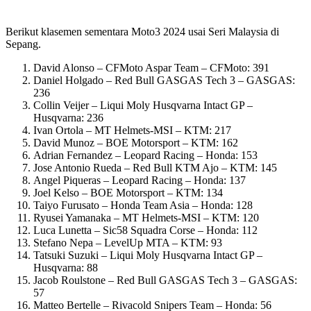
Berikut klasemen sementara Moto3 2024 usai Seri Malaysia di
Sepang.
David Alonso – CFMoto Aspar Team – CFMoto: 391
Daniel Holgado – Red Bull GASGAS Tech 3 – GASGAS:
236
Collin Veijer – Liqui Moly Husqvarna Intact GP –
Husqvarna: 236
Ivan Ortola – MT Helmets-MSI – KTM: 217
David Munoz – BOE Motorsport – KTM: 162
Adrian Fernandez – Leopard Racing – Honda: 153
Jose Antonio Rueda – Red Bull KTM Ajo – KTM: 145
Angel Piqueras – Leopard Racing – Honda: 137
Joel Kelso – BOE Motorsport – KTM: 134
Taiyo Furusato – Honda Team Asia – Honda: 128
Ryusei Yamanaka – MT Helmets-MSI – KTM: 120
Luca Lunetta – Sic58 Squadra Corse – Honda: 112
Stefano Nepa – LevelUp MTA – KTM: 93
Tatsuki Suzuki – Liqui Moly Husqvarna Intact GP –
Husqvarna: 88
Jacob Roulstone – Red Bull GASGAS Tech 3 – GASGAS:
57
Matteo Bertelle – Rivacold Snipers Team – Honda: 56