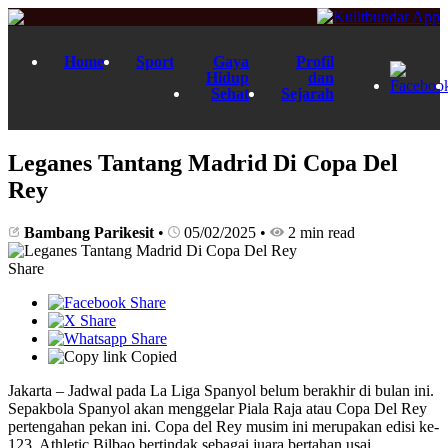
Home
Sport
Gaya
Profil
Hidup
dan
Sehat
Sejarah
Leganes Tantang Madrid Di Copa Del
Rey
Bambang Parikesit
•
05/02/2025
•
2 min read
Share
Copied
Jakarta – Jadwal pada La Liga Spanyol belum berakhir di bulan ini.
Sepakbola Spanyol akan menggelar Piala Raja atau Copa Del Rey
pertengahan pekan ini. Copa del Rey musim ini merupakan edisi ke-
123. Athletic Bilbao bertindak sebagai juara bertahan usai