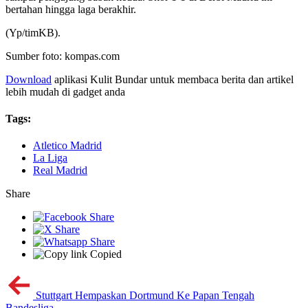
bertahan hingga laga berakhir.
(Yp/timKB).
Sumber foto: kompas.com
Download
aplikasi Kulit Bundar untuk membaca berita dan artikel
lebih mudah di gadget anda
Tags:
Atletico Madrid
La Liga
Real Madrid
Share
Copied
Stuttgart Hempaskan Dortmund Ke Papan Tengah
Bandesliga