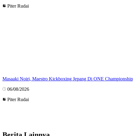
Piter Rudai
Masaaki Noiri, Maestro Kickboxing Jepang Di ONE Championship
06/08/2026
Piter Rudai
Berita Lainnya