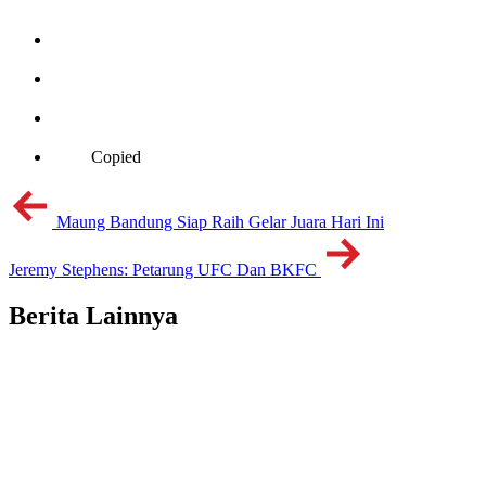
Copied
Maung Bandung Siap Raih Gelar Juara Hari Ini
Jeremy Stephens: Petarung UFC Dan BKFC
Berita Lainnya