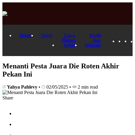
Home
Sport
Gaya
Profil
Hidup
dan
Sehat
Sejarah
Menanti Pesta Juara Die Roten Akhir
Pekan Ini
Yahya Pahlevy
•
02/05/2025
•
2 min read
Share