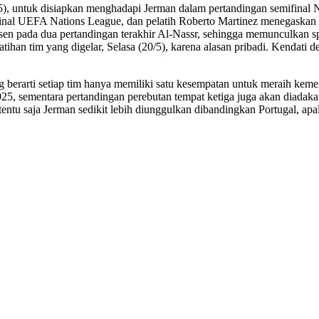
/5), untuk disiapkan menghadapi Jerman dalam pertandingan semifinal
final UEFA Nations League, dan pelatih Roberto Martinez menegaskan 
sen pada dua pertandingan terakhir Al-Nassr, sehingga memunculkan sp
atihan tim yang digelar, Selasa (20/5), karena alasan pribadi. Kendat
ang berarti setiap tim hanya memiliki satu kesempatan untuk meraih k
 2025, sementara pertandingan perebutan tempat ketiga juga akan diad
tentu saja Jerman sedikit lebih diunggulkan dibandingkan Portugal, apa