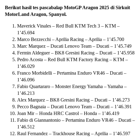
Berikut hasil tes pascabalap MotoGP Aragon 2025 di Sirkuit
MotorLand Aragon, Spanyol.
Maverick Vinales – Red Bull KTM Tech 3 – KTM –
1’45.694
Marco Bezzecchi – Aprilia Racing – Aprilia – 1’45.700
Marc Marquez – Ducati Lenovo Team – Ducati – 1’45.749
Fermin Aldeguer – BK8 Gresini Racing – Ducati – 1’45.958
Pedro Acosta – Red Bull KTM Factory Racing – KTM –
1’46.029
Franco Morbidelli – Pertamina Enduro VR46 – Ducati –
1’46.096
Fabio Quartararo – Monster Energy Yamaha – Yamaha –
1’46.213
Alex Marquez – BK8 Gresini Racing – Ducati – 1’46.273
Pecco Bagnaia – Ducati Lenovo Team – Ducati – 1’46.391
Joan Mir – Honda HRC Castrol – Honda – 1’46.419
Fabio di Giannantonio – Pertamina Enduro VR46 – Ducati –
1’46.512
Raul Fernandez – Trackhouse Racing – Aprilia – 1’46.597