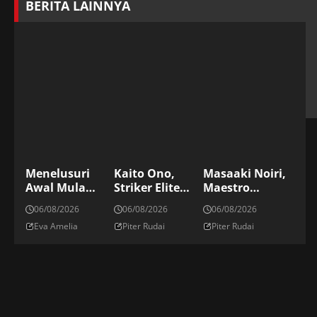
BERITA LAINNYA
Menelusuri
Kaito Ono,
Masaaki Noiri,
Awal Mula
Striker Elite
Maestro
Tradisi
Jepang Di
Kickboxing
06/08/2026
06/08/2026
06/08/2026
Menyiram
Panggung
Jepang Di ONE
Eva Amelia
Piter Rudai
Piter Rudai
Sampanye Di
Dunia
Championship
Podium