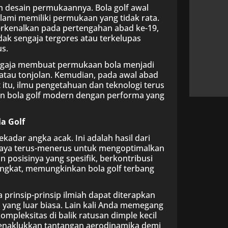
m desain permukaannya. Bola golf awal
 alami memiliki permukaan yang tidak rata.
perkenalkan pada pertengahan abad ke-19,
k sengaja tergores atau terkelupas
us.
ngaja membuat permukaan bola menjadi
n atau tonjolan. Kemudian, pada awal abad
t itu, ilmu pengetahuan dan teknologi terus
an bola golf modern dengan performa yang
a Golf
kadar angka acak. Ini adalah hasil dari
ya terus-menerus untuk mengoptimalkan
n posisinya yang spesifik, berkontribusi
ngkat, memungkinkan bola golf terbang
 prinsip-prinsip ilmiah dapat diterapkan
 yang luar biasa. Lain kali Anda memegang
mpleksitas di balik ratusan dimple kecil
menaklukkan tantangan aerodinamika demi