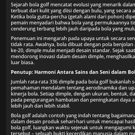
Sejarah bola golf mencatat evolusi yang menarik dala
terbuat dari kulit yang diisi dengan bulu, yang secara
Ketika bola gutta-percha (getah alami dari pohon) di
pemain menyadari bahwa bola yang permukaannya tida
cenderung terbang lebih jauh daripada bola yang mul
Penemuan ini mengarah pada upaya untuk secara se
tidak rata. Awalnya, bola dibuat dengan pola benjola
ke-20, dimple mulai menjadi desain standar. Sejak saa
mendorong inovasi dalam desain dimple, menghasilk
luar biasa.
Penutup: Harmoni Antara Sains dan Seni dalam Bol
Jumlah rata-rata 336 dimple pada bola golf bukanlah se
pemahaman mendalam tentang aerodinamika dan upa
kinerja bola. Setiap dimple, dengan ukuran, bentuk, da
pada pengurangan hambatan dan peningkatan daya a
lebih jauh dan lebih stabil.
Bola golf adalah contoh yang indah tentang bagaimana
dalam desain produk sehari-hari untuk mencapai hasil
bola golf, luangkan waktu sejenak untuk mengagumi ko
tersebut – sebuah bukti kecerdikan manusia dalam 