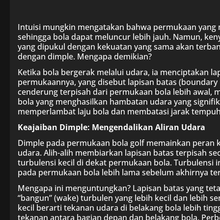
Intuisi mungkin mengatakan bahwa permukaan yang 
sehingga bola dapat meluncur lebih jauh. Namun, keny
yang dipukul dengan kekuatan yang sama akan terban
dengan dimple. Mengapa demikian?
Ketika bola bergerak melalui udara, ia menciptakan la
permukaannya, yang disebut lapisan batas (boundary la
cenderung terpisah dari permukaan bola lebih awal, m
bola yang menghasilkan hambatan udara yang signifik
memperlambat laju bola dan membatasi jarak tempuh
Keajaiban Dimple: Mengendalikan Aliran Udara
Dimple pada permukaan bola golf memainkan peran kr
udara. Alih-alih membiarkan lapisan batas terpisah se
turbulensi kecil di dekat permukaan bola. Turbulensi 
pada permukaan bola lebih lama sebelum akhirnya ter
Mengapa ini menguntungkan? Lapisan batas yang teta
“bangun” (wake) turbulen yang lebih kecil dan lebih s
kecil berarti tekanan udara di belakang bola lebih ti
tekanan antara bagian depan dan belakang bola. Per