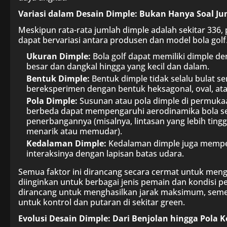
Variasi dalam Desain Dimple: Bukan Hanya Soal J
Meskipun rata-rata jumlah dimple adalah sekitar 336, 
dapat bervariasi antara produsen dan model bola golf. S
Ukuran Dimple:
Bola golf dapat memiliki dimple de
besar dan dangkal hingga yang kecil dan dalam.
Bentuk Dimple:
Bentuk dimple tidak selalu bulat 
bereksperimen dengan bentuk heksagonal, oval, at
Pola Dimple:
Susunan atau pola dimple di permukaan
berbeda dapat mempengaruhi aerodinamika bola sec
penerbangannya (misalnya, lintasan yang lebih ting
menarik atau memudar).
Kedalaman Dimple:
Kedalaman dimple juga mempen
interaksinya dengan lapisan batas udara.
Semua faktor ini dirancang secara cermat untuk meng
diinginkan untuk berbagai jenis pemain dan kondisi 
dirancang untuk menghasilkan jarak maksimum, seme
untuk kontrol dan putaran di sekitar green.
Evolusi Desain Dimple: Dari Benjolan hingga Pola 