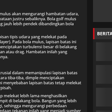
mulus akan mengurangi hambatan udara,
ataan justru sebaliknya. Bola golf mulus
g jauh lebih pendek dibandingkan bola
BERIT
pisan tipis udara yang melekat pada
yer). Pada bola mulus, lapisan batas ini
enciptakan turbulensi besar di belakang
an atau drag. Hambatan inilah yang
nya.
usial dalam memanipulasi lapisan batas
cara tiba-tiba, dimple menciptakan
ini menyebaban lapisan batas tetap melekat
pisah.
p melekat lebih lama menghasilkan
empit di belakang bola. Bangun yang lebih
nggi, sehingga mengurangi perbedaan
bedaan tekanan inilah yang menjadi sumber