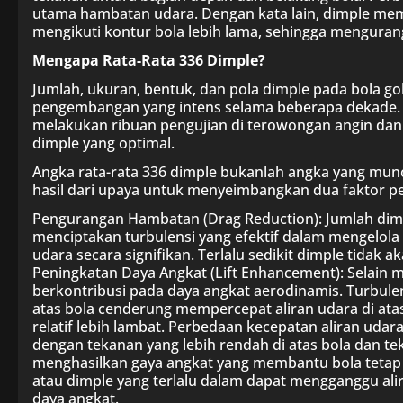
utama hambatan udara. Dengan kata lain, dimple me
mengikuti kontur bola lebih lama, sehingga menguran
Mengapa Rata-Rata 336 Dimple?
Jumlah, ukuran, bentuk, dan pola dimple pada bola gol
pengembangan yang intens selama beberapa dekade. P
melakukan ribuan pengujian di terowongan angin da
dimple yang optimal.
Angka rata-rata 336 dimple bukanlah angka yang munc
hasil dari upaya untuk menyeimbangkan dua faktor pe
Pengurangan Hambatan (Drag Reduction): Jumlah dim
menciptakan turbulensi yang efektif dalam mengelol
udara secara signifikan. Terlalu sedikit dimple tidak 
Peningkatan Daya Angkat (Lift Enhancement): Selain 
berkontribusi pada daya angkat aerodinamis. Turbulen
atas bola cenderung mempercepat aliran udara di ata
relatif lebih lambat. Perbedaan kecepatan aliran uda
dengan tekanan yang lebih rendah di atas bola dan tek
menghasilkan gaya angkat yang membantu bola tetap t
atau dimple yang terlalu dalam dapat mengganggu ali
daya angkat.