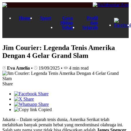
Home
Sport
Gaya
Profil
Hidup
dan
Sehat
Sejarah
Jim Courier: Legenda Tenis Amerika
Dengan 4 Gelar Grand Slam
Eva Amelia
•
19/09/2025
•
4 min read
Share
Copied
Jakarta – Dalam sejarah tenis dunia, Amerika Serikat telah
melahirkan banyak pemain hebat yang mendominasi olahraga ini.
Salah satu nama yang tidak bisa dilewatkan adalah
James Spencer