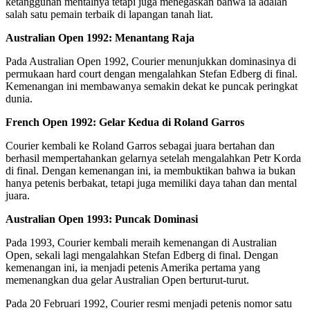
ketangguhan mentalnya tetapi juga menegaskan bahwa ia adalah
salah satu pemain terbaik di lapangan tanah liat.
Australian Open 1992: Menantang Raja
Pada Australian Open 1992, Courier menunjukkan dominasinya di
permukaan hard court dengan mengalahkan Stefan Edberg di final.
Kemenangan ini membawanya semakin dekat ke puncak peringkat
dunia.
French Open 1992: Gelar Kedua di Roland Garros
Courier kembali ke Roland Garros sebagai juara bertahan dan
berhasil mempertahankan gelarnya setelah mengalahkan Petr Korda
di final. Dengan kemenangan ini, ia membuktikan bahwa ia bukan
hanya petenis berbakat, tetapi juga memiliki daya tahan dan mental
juara.
Australian Open 1993: Puncak Dominasi
Pada 1993, Courier kembali meraih kemenangan di Australian
Open, sekali lagi mengalahkan Stefan Edberg di final. Dengan
kemenangan ini, ia menjadi petenis Amerika pertama yang
memenangkan dua gelar Australian Open berturut-turut.
Pada 20 Februari 1992, Courier resmi menjadi petenis nomor satu