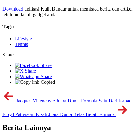
Download
aplikasi Kulit Bundar untuk membaca berita dan artikel
lebih mudah di gadget anda
Tags:
Lifestyle
Tennis
Share
Copied
Jacques Villeneuve: Juara Dunia Formula Satu Dari Kanada
Floyd Patterson: Kisah Juara Dunia Kelas Berat Termuda
Berita Lainnya