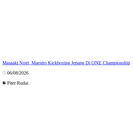
Masaaki Noiri, Maestro Kickboxing Jepang Di ONE Championship
06/08/2026
Piter Rudai