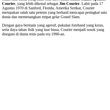
Courier
, yang lebih dikenal sebagai
Jim Courier
. Lahir pada 17
Agustus 1970 di Sanford, Florida, Amerika Serikat, Courier
merupakan salah satu petenis yang berhasil mencapai peringkat satu
dunia dan memenangkan empat gelar Grand Slam.
Dengan gaya bermain yang agresif, pukulan forehand yang keras,
serta daya tahan fisik yang luar biasa, Courier menjadi sosok yang
disegani di dunia tenis pada era 1990-an.