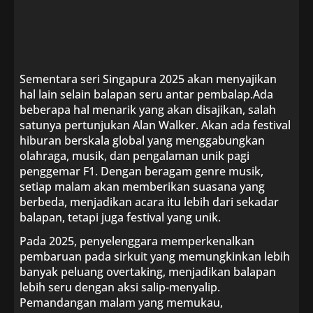
Sementara seri Singapura 2025 akan menyajikan
hal lain selain balapan seru antar pembalap.Ada
beberapa hal menarik yang akan disajikan, salah
satunya pertunjukan Alan Walker. Akan ada festival
hiburan berskala global yang menggabungkan
olahraga, musik, dan pengalaman unik pagi
penggemar F1. Dengan beragam genre musik,
setiap malam akan memberikan suasana yang
berbeda, menjadikan acara itu lebih dari sekadar
balapan, tetapi juga festival yang unik.
Pada 2025, penyelenggara memperkenalkan
pembaruan pada sirkuit yang memungkinkan lebih
banyak peluang overtaking, menjadikan balapan
lebih seru dengan aksi salip-menyalip.
Pemandangan malam yang memukau,