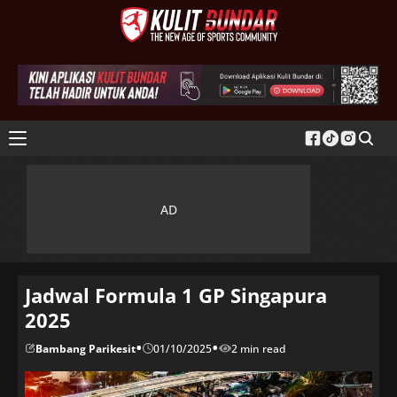
Jadwal Formula 1 GP Singapura
2025
•
•
Bambang Parikesit
01/10/2025
2 min read