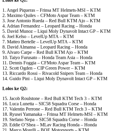
Lolos ke Q1:
1. Angel Piqueras – Frinsa MT Helmets-MSI – KTM
2. Maximo Quiles – CFMoto Aspar Team – KTM
3. Jose Antonio Rueda – Red Bull KTM Ajo – KTM
4. Adrian Fernandez – Leopard Racing – Honda
5. David Munoz – Liqui Moly Dynavolt Intact GP – KTM
6. Joel Kelso – LevelUp MTA – KTM
7. Matteo Bertelle – LevelUp MTA – KTM
8. David Almansa – Leopard Racing – Honda
9. Alvaro Carpe – Red Bull KTM Ajo – KTM
10. Taiyo Furusato – Honda Team Asia – Honda
11. Dennis Foggia – CFMoto Aspar Team – KTM
12. Scott Ogden – CIP Green Power – KTM
13. Riccardo Rossi – Rivacold Snipers Team – Honda
14. Guido Pini – Liqui Moly Dynavolt Intact GP – KTM
Lolos ke Q2:
15. Jacob Roulstone – Red Bull KTM Tech 3 – KTM
16. Luca Lunetta – SIC58 Squadra Corse – Honda
17. Valentin Perrone – Red Bull KTM Tech 3 – KTM
18. Ryusei Yamanaka – Frinsa MT Helmets-MSI – KTM
19. Stefano Nepa – SIC58 Squadra Corse – Honda
20. Eddie O’Shea – MLav Racing Honda – Honda
21. Marco Morelli – BOE Motorsports – KTM