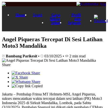
Home
Sport
Gaya
Profil
Hidup
dan
Sehat
Sejarah
Angel Piqueras Tercepat Di Sesi Latihan
Moto3 Mandalika
Bambang Parikesit
•
03/10/2025
•
2 min read
Share
Copied
Jakarta – Pembalap Frinsa MT Helmets-MSI, Angel Piqueras,
sukses mencatatkan waktu tercepat dalam sesi latihan (PR) Moto3
Indonesia 2025 di Sirkuit Mandalika, Lombok, pada Sabtu
(3/10/2025). Pembalap Spanyol ini diikuti oleh pembalap CFMoto