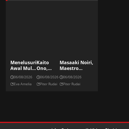
Menelusuri
Kaito
Masaaki Noiri,
Awal Mula
Ono,
Maestro
Tradisi
Striker
Kickboxing
06/08/2026
06/08/2026
06/08/2026
Menyiram
Elite
Jepang Di ONE
Eva Amelia
Piter Rudai
Piter Rudai
Sampanye
Jepang Di
Championship
Di Podium
Panggung
Dunia