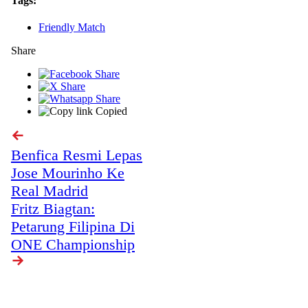
Tags:
Friendly Match
Share
Copied
Benfica Resmi Lepas
Jose Mourinho Ke
Real Madrid
Fritz Biagtan:
Petarung Filipina Di
ONE Championship