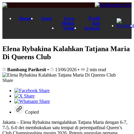
Home
Sport
Gaya
Profil
Hidup
dan
Sehat
Sejarah
Elena Rybakina Kalahkan Tatjana Maria
Di Queens Club
Bambang Parikesit
•
13/06/2026
•
2 min read
Share
Copied
Jakarta – Elena Rybakina mengalahkan Tatjana Maria dengan 6-7,
7-5, 6-0 dei membukukan satu tempat di perempatfinal Queen’s
Club Championships musim 2026. Petenis unggulan pertama