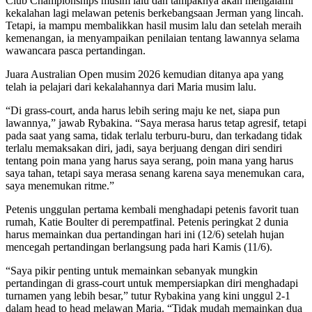
Club Championships musim lalu dan tampaknya akan mengalami
kekalahan lagi melawan petenis berkebangsaan Jerman yang lincah.
Tetapi, ia mampu membalikkan hasil musim lalu dan setelah meraih
kemenangan, ia menyampaikan penilaian tentang lawannya selama
wawancara pasca pertandingan.
Juara Australian Open musim 2026 kemudian ditanya apa yang
telah ia pelajari dari kekalahannya dari Maria musim lalu.
“Di grass-court, anda harus lebih sering maju ke net, siapa pun
lawannya,” jawab Rybakina. “Saya merasa harus tetap agresif, tetapi
pada saat yang sama, tidak terlalu terburu-buru, dan terkadang tidak
terlalu memaksakan diri, jadi, saya berjuang dengan diri sendiri
tentang poin mana yang harus saya serang, poin mana yang harus
saya tahan, tetapi saya merasa senang karena saya menemukan cara,
saya menemukan ritme.”
Petenis unggulan pertama kembali menghadapi petenis favorit tuan
rumah, Katie Boulter di perempatfinal. Petenis peringkat 2 dunia
harus memainkan dua pertandingan hari ini (12/6) setelah hujan
mencegah pertandingan berlangsung pada hari Kamis (11/6).
“Saya pikir penting untuk memainkan sebanyak mungkin
pertandingan di grass-court untuk mempersiapkan diri menghadapi
turnamen yang lebih besar,” tutur Rybakina yang kini unggul 2-1
dalam head to head melawan Maria. “Tidak mudah memainkan dua