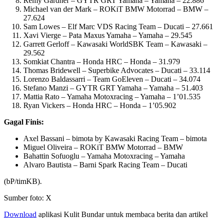
Remy Gardner – GYTR GRT Yamaha – Yamaha – 22.886
Michael van der Mark – ROKiT BMW Motorrad – BMW –
27.624
Sam Lowes – Elf Marc VDS Racing Team – Ducati – 27.661
Xavi Vierge – Pata Maxus Yamaha – Yamaha – 29.545
Garrett Gerloff – Kawasaki WorldSBK Team – Kawasaki –
29.562
Somkiat Chantra – Honda HRC – Honda – 31.979
Thomas Bridewell – Superbike Advocates – Ducati – 33.114
Lorenzo Baldassarri – Team GoEleven – Ducati – 34.074
Stefano Manzi – GYTR GRT Yamaha – Yamaha – 51.403
Mattia Rato – Yamaha Motoxracing – Yamaha – 1’01.535
Ryan Vickers – Honda HRC – Honda – 1’05.902
Gagal Finis:
Axel Bassani – bimota by Kawasaki Racing Team – bimota
Miguel Oliveira – ROKiT BMW Motorrad – BMW
Bahattin Sofuoglu – Yamaha Motoxracing – Yamaha
Alvaro Bautista – Barni Spark Racing Team – Ducati
(bP/timKB).
Sumber foto: X
Download
aplikasi Kulit Bundar untuk membaca berita dan artikel