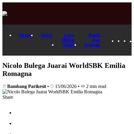
Home
Sport
Gaya
Profil
Hidup
dan
Sehat
Sejarah
Nicolo Bulega Juarai WorldSBK Emilia
Romagna
Bambang Parikesit
•
15/06/2026
•
2 min read
Share