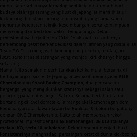
muda. Ketertarikannya terhadap seni bela diri tumbuh dari
budaya olahraga tarung yang kuat di Jepang. Ia memilih jalur
kickboxing dan shoot boxing, dua disiplin yang sama-sama
menuntut ketepatan teknik, keseimbangan, serta kemampuan
menyerang dan bertahan dalam tempo tinggi. Debut
profesionalnya terjadi pada 2014. Sejak saat itu, kariernya
berkembang pesat berkat dedikasi dalam latihan yang disiplin. Di
Team F.O.D., ia mengasah kemampuan pukulan, tendangan,
lutut, serta transisi serangan yang menjadi ciri khasnya hingga
sekarang.
Nama Kaito semakin diperhitungkan ketika mulai bersaing di
berbagai organisasi elite Jepang. Ia berhasil meraih gelar
RISE
Champion
dan
Shoot Boxing Champion
, dua pencapaian
bergengsi yang mengukuhkan statusnya sebagai salah satu
petarung papan atas negeri Sakura. Selama bertahun-tahun
bertanding di level domestik, ia mengoleksi kemenangan demi
kemenangan atas lawan-lawan berkualitas. Sebelum bergabung
dengan ONE Championship, Kaito telah membangun rekor
profesional impresif dengan
58 kemenangan, 26 di antaranya
melalui KO, serta 10 kekalahan
. Rekor tersebut menjadi bukti
konsistensinya menghadapi persaingan ketat di dunia kickboxing