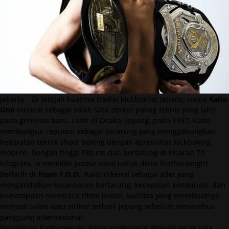
Jakarta – Di tengah kuatnya tradisi kickboxing Jepang, nama
Kaito
Ono
muncul sebagai salah satu striker paling teknis yang lahir
pada generasi baru. Lahir di Osaka, Jepang, pada 1997, Kaito
membangun reputasi sebagai petarung yang menggabungkan
ketepatan teknik shoot boxing dengan agresivitas kickboxing
modern. Dengan tinggi 180 cm dan bertarung di kisaran 70
kilogram, ia memiliki postur ideal untuk divisi featherweight.
Berlatih di
Team F.O.D.
, Kaito dikenal sebagai atlet yang
mengandalkan kecerdasan bertarung, kecepatan kombinasi, dan
kemampuan membaca ritme lawan, kualitas yang membuatnya
menjadi salah satu striker terbaik Jepang sebelum menembus
panggung internasional.
Perjalanan Kaito menuju dunia profesional dimulai sejak usia