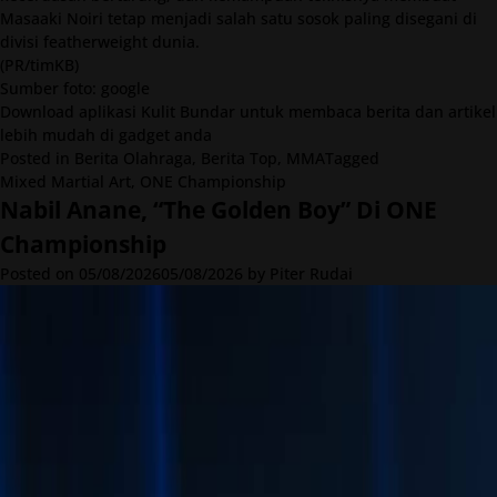
Masaaki Noiri tetap menjadi salah satu sosok paling disegani di
divisi featherweight dunia.
(PR/timKB)
Sumber foto: google
Download
aplikasi Kulit Bundar untuk membaca berita dan artikel
lebih mudah di gadget anda
Posted in
Berita Olahraga
,
Berita Top
,
MMA
Tagged
Mixed Martial Art
,
ONE Championship
Nabil Anane, “The Golden Boy” Di ONE
Championship
Posted on
05/08/2026
05/08/2026
by
Piter Rudai