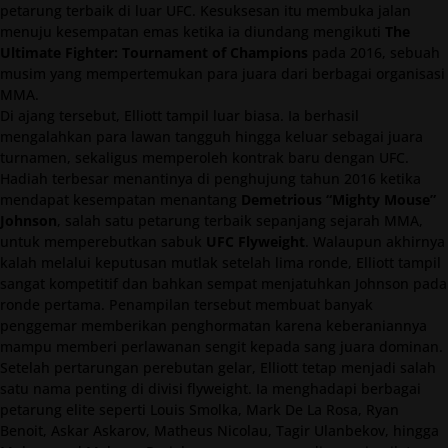
petarung terbaik di luar UFC. Kesuksesan itu membuka jalan
menuju kesempatan emas ketika ia diundang mengikuti
The
Ultimate Fighter: Tournament of Champions
pada 2016, sebuah
musim yang mempertemukan para juara dari berbagai organisasi
MMA.
Di ajang tersebut, Elliott tampil luar biasa. Ia berhasil
mengalahkan para lawan tangguh hingga keluar sebagai juara
turnamen, sekaligus memperoleh kontrak baru dengan UFC.
Hadiah terbesar menantinya di penghujung tahun 2016 ketika
mendapat kesempatan menantang
Demetrious “Mighty Mouse”
Johnson
, salah satu petarung terbaik sepanjang sejarah MMA,
untuk memperebutkan sabuk
UFC Flyweight
. Walaupun akhirnya
kalah melalui keputusan mutlak setelah lima ronde, Elliott tampil
sangat kompetitif dan bahkan sempat menjatuhkan Johnson pada
ronde pertama. Penampilan tersebut membuat banyak
penggemar memberikan penghormatan karena keberaniannya
mampu memberi perlawanan sengit kepada sang juara dominan.
Setelah pertarungan perebutan gelar, Elliott tetap menjadi salah
satu nama penting di divisi flyweight. Ia menghadapi berbagai
petarung elite seperti Louis Smolka, Mark De La Rosa, Ryan
Benoit, Askar Askarov, Matheus Nicolau, Tagir Ulanbekov, hingga