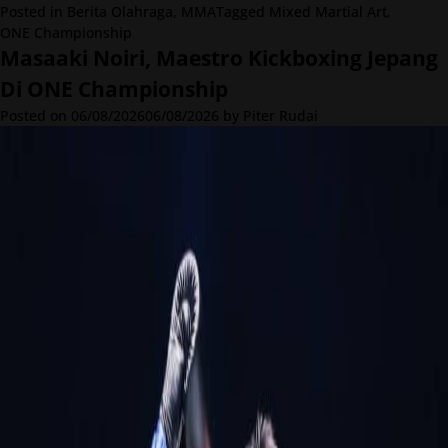
Posted in
Berita Olahraga
,
MMA
Tagged
Mixed Martial Art
,
ONE Championship
Masaaki Noiri, Maestro Kickboxing Jepang
Di ONE Championship
Posted on
06/08/2026
06/08/2026
by
Piter Rudai