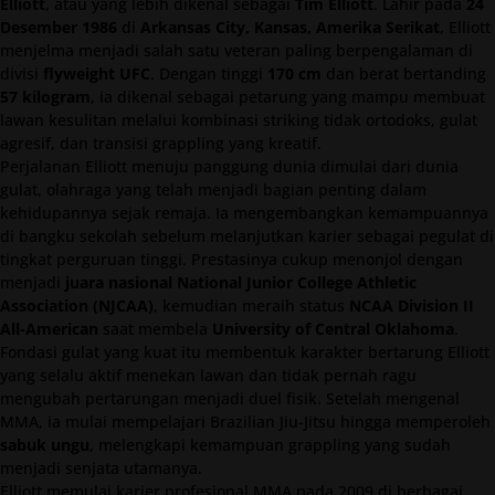
Elliott
, atau yang lebih dikenal sebagai
Tim Elliott
. Lahir pada
24
Desember 1986
di
Arkansas City, Kansas, Amerika Serikat
, Elliott
menjelma menjadi salah satu veteran paling berpengalaman di
divisi
flyweight UFC
. Dengan tinggi
170 cm
dan berat bertanding
57 kilogram
, ia dikenal sebagai petarung yang mampu membuat
lawan kesulitan melalui kombinasi striking tidak ortodoks, gulat
agresif, dan transisi grappling yang kreatif.
Perjalanan Elliott menuju panggung dunia dimulai dari dunia
gulat, olahraga yang telah menjadi bagian penting dalam
kehidupannya sejak remaja. Ia mengembangkan kemampuannya
di bangku sekolah sebelum melanjutkan karier sebagai pegulat di
tingkat perguruan tinggi. Prestasinya cukup menonjol dengan
menjadi
juara nasional National Junior College Athletic
Association (NJCAA)
, kemudian meraih status
NCAA Division II
All-American
saat membela
University of Central Oklahoma
.
Fondasi gulat yang kuat itu membentuk karakter bertarung Elliott
yang selalu aktif menekan lawan dan tidak pernah ragu
mengubah pertarungan menjadi duel fisik. Setelah mengenal
MMA, ia mulai mempelajari Brazilian Jiu-Jitsu hingga memperoleh
sabuk ungu
, melengkapi kemampuan grappling yang sudah
menjadi senjata utamanya.
Elliott memulai karier profesional MMA pada 2009 di berbagai