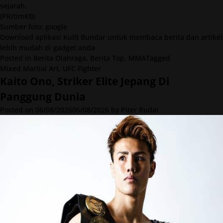
sejarah.
(PR/timKB)
Sumber foto: google
Download
aplikasi Kulit Bundar untuk membaca berita dan artikel
lebih mudah di gadget anda
Posted in
Berita Olahraga
,
Berita Top
,
MMA
Tagged
Mixed Martial Art
,
UFC Fighter
Kaito Ono, Striker Elite Jepang Di
Panggung Dunia
Posted on
06/08/2026
06/08/2026
by
Piter Rudai