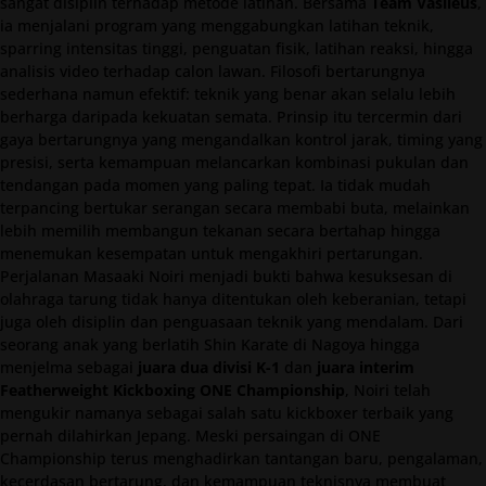
sangat disiplin terhadap metode latihan. Bersama
Team Vasileus
,
ia menjalani program yang menggabungkan latihan teknik,
sparring intensitas tinggi, penguatan fisik, latihan reaksi, hingga
analisis video terhadap calon lawan. Filosofi bertarungnya
sederhana namun efektif: teknik yang benar akan selalu lebih
berharga daripada kekuatan semata. Prinsip itu tercermin dari
gaya bertarungnya yang mengandalkan kontrol jarak, timing yang
presisi, serta kemampuan melancarkan kombinasi pukulan dan
tendangan pada momen yang paling tepat. Ia tidak mudah
terpancing bertukar serangan secara membabi buta, melainkan
lebih memilih membangun tekanan secara bertahap hingga
menemukan kesempatan untuk mengakhiri pertarungan.
Perjalanan Masaaki Noiri menjadi bukti bahwa kesuksesan di
olahraga tarung tidak hanya ditentukan oleh keberanian, tetapi
juga oleh disiplin dan penguasaan teknik yang mendalam. Dari
seorang anak yang berlatih Shin Karate di Nagoya hingga
menjelma sebagai
juara dua divisi K-1
dan
juara interim
Featherweight Kickboxing ONE Championship
, Noiri telah
mengukir namanya sebagai salah satu kickboxer terbaik yang
pernah dilahirkan Jepang. Meski persaingan di ONE
Championship terus menghadirkan tantangan baru, pengalaman,
kecerdasan bertarung, dan kemampuan teknisnya membuat