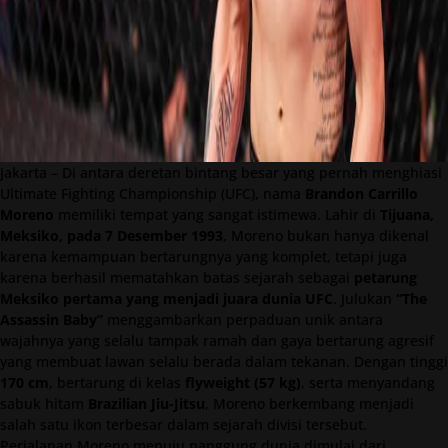
Jakarta – Di antara deretan bintang besar yang pernah menghiasi
Ultimate Fighting Championship (UFC), nama
Brandon Carrillo
Moreno
memiliki tempat yang sangat istimewa. Lahir di
Tijuana,
Meksiko, pada 7 Desember 1993
, Moreno bukan hanya dikenal
karena kemampuan bertarungnya yang komplet, tetapi juga
karena berhasil mematahkan batas sejarah sebagai
petarung
Meksiko pertama yang menjadi juara dunia UFC
. Julukan
“The
Assassin Baby”
menggambarkan perpaduan unik antara
wajahnya yang selalu tampak ramah dan gaya bertarung agresif
yang membuat lawan selalu berada dalam tekanan. Dengan tinggi
170 cm
, bertarung di kelas
flyweight (57 kg)
, serta menyandang
sabuk hitam
Brazilian Jiu-Jitsu
, Moreno berkembang menjadi
salah satu ikon terbesar dalam sejarah divisi tersebut.
Perjalanan Moreno menuju panggung dunia dimulai dari