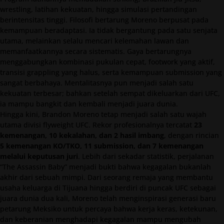
wrestling, latihan kekuatan, hingga simulasi pertandingan
berintensitas tinggi. Filosofi bertarung Moreno berpusat pada
kemampuan beradaptasi. Ia tidak bergantung pada satu senjata
utama, melainkan selalu mencari kelemahan lawan dan
memanfaatkannya secara sistematis. Gaya bertarungnya
menggabungkan kombinasi pukulan cepat, footwork yang aktif,
transisi grappling yang halus, serta kemampuan submission yang
sangat berbahaya. Mentalitasnya pun menjadi salah satu
kekuatan terbesar; bahkan setelah sempat dikeluarkan dari UFC,
ia mampu bangkit dan kembali menjadi juara dunia.
Hingga kini, Brandon Moreno tetap menjadi salah satu wajah
utama divisi flyweight UFC. Rekor profesionalnya tercatat
23
kemenangan, 10 kekalahan, dan 2 hasil imbang
, dengan rincian
5 kemenangan KO/TKO, 11 submission, dan 7 kemenangan
melalui keputusan juri
. Lebih dari sekadar statistik, perjalanan
“The Assassin Baby” menjadi bukti bahwa kegagalan bukanlah
akhir dari sebuah mimpi. Dari seorang remaja yang membantu
usaha keluarga di Tijuana hingga berdiri di puncak UFC sebagai
juara dunia dua kali, Moreno telah menginspirasi generasi baru
petarung Meksiko untuk percaya bahwa kerja keras, ketekunan,
dan keberanian menghadapi kegagalan mampu mengubah