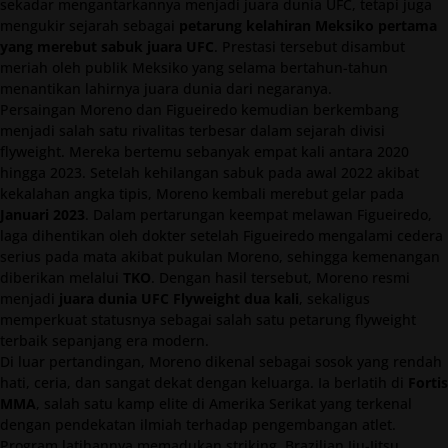
sekadar mengantarkannya menjadi juara dunia UFC, tetapi juga
mengukir sejarah sebagai
petarung kelahiran Meksiko pertama
yang merebut sabuk juara UFC
. Prestasi tersebut disambut
meriah oleh publik Meksiko yang selama bertahun-tahun
menantikan lahirnya juara dunia dari negaranya.
Persaingan Moreno dan Figueiredo kemudian berkembang
menjadi salah satu rivalitas terbesar dalam sejarah divisi
flyweight. Mereka bertemu sebanyak empat kali antara 2020
hingga 2023. Setelah kehilangan sabuk pada awal 2022 akibat
kekalahan angka tipis, Moreno kembali merebut gelar pada
Januari 2023
. Dalam pertarungan keempat melawan Figueiredo,
laga dihentikan oleh dokter setelah Figueiredo mengalami cedera
serius pada mata akibat pukulan Moreno, sehingga kemenangan
diberikan melalui
TKO
. Dengan hasil tersebut, Moreno resmi
menjadi
juara dunia UFC Flyweight dua kali
, sekaligus
memperkuat statusnya sebagai salah satu petarung flyweight
terbaik sepanjang era modern.
Di luar pertandingan, Moreno dikenal sebagai sosok yang rendah
hati, ceria, dan sangat dekat dengan keluarga. Ia berlatih di
Fortis
MMA
, salah satu kamp elite di Amerika Serikat yang terkenal
dengan pendekatan ilmiah terhadap pengembangan atlet.
Program latihannya memadukan striking, Brazilian Jiu-Jitsu,