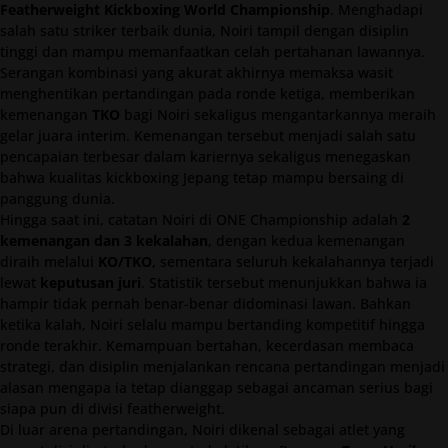
Featherweight Kickboxing World Championship
. Menghadapi
salah satu striker terbaik dunia, Noiri tampil dengan disiplin
tinggi dan mampu memanfaatkan celah pertahanan lawannya.
Serangan kombinasi yang akurat akhirnya memaksa wasit
menghentikan pertandingan pada ronde ketiga, memberikan
kemenangan
TKO
bagi Noiri sekaligus mengantarkannya meraih
gelar juara interim. Kemenangan tersebut menjadi salah satu
pencapaian terbesar dalam kariernya sekaligus menegaskan
bahwa kualitas kickboxing Jepang tetap mampu bersaing di
panggung dunia.
Hingga saat ini, catatan Noiri di ONE Championship adalah
2
kemenangan dan 3 kekalahan
, dengan kedua kemenangan
diraih melalui
KO/TKO
, sementara seluruh kekalahannya terjadi
lewat
keputusan juri
. Statistik tersebut menunjukkan bahwa ia
hampir tidak pernah benar-benar didominasi lawan. Bahkan
ketika kalah, Noiri selalu mampu bertanding kompetitif hingga
ronde terakhir. Kemampuan bertahan, kecerdasan membaca
strategi, dan disiplin menjalankan rencana pertandingan menjadi
alasan mengapa ia tetap dianggap sebagai ancaman serius bagi
siapa pun di divisi featherweight.
Di luar arena pertandingan, Noiri dikenal sebagai atlet yang