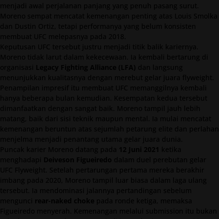
menjadi awal perjalanan panjang yang penuh pasang surut.
Moreno sempat mencatat kemenangan penting atas Louis Smolka
dan Dustin Ortiz, tetapi performanya yang belum konsisten
membuat UFC melepasnya pada 2018.
Keputusan UFC tersebut justru menjadi titik balik kariernya.
Moreno tidak larut dalam kekecewaan. Ia kembali bertarung di
organisasi
Legacy Fighting Alliance (LFA)
dan langsung
menunjukkan kualitasnya dengan merebut gelar juara flyweight.
Penampilan impresif itu membuat UFC memanggilnya kembali
hanya beberapa bulan kemudian. Kesempatan kedua tersebut
dimanfaatkan dengan sangat baik. Moreno tampil jauh lebih
matang, baik dari sisi teknik maupun mental. Ia mulai mencatat
kemenangan beruntun atas sejumlah petarung elite dan perlahan
menjelma menjadi penantang utama gelar juara dunia.
Puncak karier Moreno datang pada
12 Juni 2021
ketika
menghadapi
Deiveson Figueiredo
dalam duel perebutan gelar
UFC Flyweight. Setelah pertarungan pertama mereka berakhir
imbang pada 2020, Moreno tampil luar biasa dalam laga ulang
tersebut. Ia mendominasi jalannya pertandingan sebelum
mengunci
rear-naked choke
pada ronde ketiga, memaksa
Figueiredo menyerah. Kemenangan melalui submission itu bukan