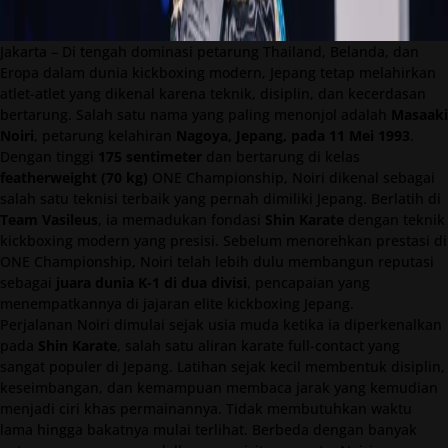
Jakarta – Di tengah dominasi petarung Thailand, Belanda, dan
Eropa dalam dunia kickboxing modern, Jepang tetap melahirkan
atlet-atlet yang dikenal karena teknik, disiplin, dan kecerdasan
bertarung. Salah satu nama yang paling menonjol adalah
Masaaki
Noiri
, petarung kelahiran
Nagoya, Jepang, pada 11 Mei 1993
.
Dengan tinggi
175 sentimeter
dan bertarung di kelas
featherweight (70 kg)
ONE Championship, Noiri dikenal sebagai
salah satu teknisi terbaik yang pernah dimiliki Jepang. Berlatih di
Team Vasileus
, ia memadukan fondasi
Shin Karate
dengan teknik
kickboxing modern yang presisi. Sebelum menorehkan prestasi di
ONE Championship, Noiri telah lebih dulu membangun reputasi
sebagai
juara dunia K-1 di dua divisi
, pencapaian yang
menempatkannya di jajaran elite kickboxing Jepang.
Perjalanan Noiri dimulai sejak usia muda ketika ia diperkenalkan
pada
Shin Karate
, salah satu aliran karate full-contact yang
sangat populer di Jepang. Latihan sejak kecil membentuk disiplin,
keseimbangan, dan kemampuan membaca jarak yang kemudian
menjadi ciri khas permainannya. Tidak membutuhkan waktu
lama hingga bakatnya mulai terlihat. Berbeda dengan banyak