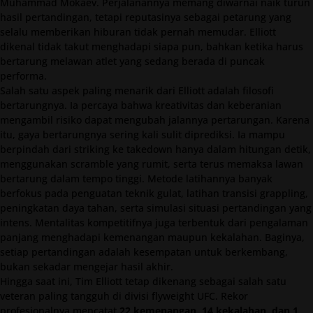
Muhammad Mokaev. Perjalanannya memang diwarnai naik turun
hasil pertandingan, tetapi reputasinya sebagai petarung yang
selalu memberikan hiburan tidak pernah memudar. Elliott
dikenal tidak takut menghadapi siapa pun, bahkan ketika harus
bertarung melawan atlet yang sedang berada di puncak
performa.
Salah satu aspek paling menarik dari Elliott adalah filosofi
bertarungnya. Ia percaya bahwa kreativitas dan keberanian
mengambil risiko dapat mengubah jalannya pertarungan. Karena
itu, gaya bertarungnya sering kali sulit diprediksi. Ia mampu
berpindah dari striking ke takedown hanya dalam hitungan detik,
menggunakan scramble yang rumit, serta terus memaksa lawan
bertarung dalam tempo tinggi. Metode latihannya banyak
berfokus pada penguatan teknik gulat, latihan transisi grappling,
peningkatan daya tahan, serta simulasi situasi pertandingan yang
intens. Mentalitas kompetitifnya juga terbentuk dari pengalaman
panjang menghadapi kemenangan maupun kekalahan. Baginya,
setiap pertandingan adalah kesempatan untuk berkembang,
bukan sekadar mengejar hasil akhir.
Hingga saat ini, Tim Elliott tetap dikenang sebagai salah satu
veteran paling tangguh di divisi flyweight UFC. Rekor
profesionalnya mencatat
22 kemenangan, 14 kekalahan, dan 1