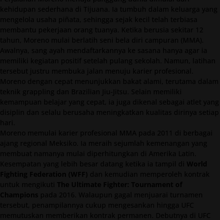
kehidupan sederhana di Tijuana. Ia tumbuh dalam keluarga yang
mengelola usaha piñata, sehingga sejak kecil telah terbiasa
membantu pekerjaan orang tuanya. Ketika berusia sekitar 12
tahun, Moreno mulai berlatih seni bela diri campuran (MMA).
Awalnya, sang ayah mendaftarkannya ke sasana hanya agar ia
memiliki kegiatan positif setelah pulang sekolah. Namun, latihan
tersebut justru membuka jalan menuju karier profesional.
Moreno dengan cepat menunjukkan bakat alami, terutama dalam
teknik grappling dan Brazilian Jiu-Jitsu. Selain memiliki
kemampuan belajar yang cepat, ia juga dikenal sebagai atlet yang
disiplin dan selalu berusaha meningkatkan kualitas dirinya setiap
hari.
Moreno memulai karier profesional MMA pada 2011 di berbagai
ajang regional Meksiko. Ia meraih sejumlah kemenangan yang
membuat namanya mulai diperhitungkan di Amerika Latin.
Kesempatan yang lebih besar datang ketika ia tampil di
World
Fighting Federation (WFF)
dan kemudian memperoleh kontrak
untuk mengikuti
The Ultimate Fighter: Tournament of
Champions
pada 2016. Walaupun gagal menjuarai turnamen
tersebut, penampilannya cukup mengesankan hingga UFC
memutuskan memberikan kontrak permanen. Debutnya di UFC