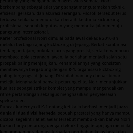
petarung yang mengandalkan agresivitas semata, Noiri
berkembang sebagai atlet yang sangat mengutamakan teknik,
efisiensi gerakan, dan akurasi serangan. Filosofi tersebut terus
terbawa ketika ia memutuskan beralih ke dunia kickboxing
profesional, sebuah keputusan yang membuka jalan menuju
panggung internasional.
Karier profesional Noiri dimulai pada awal dekade 2010-an
melalui berbagai ajang kickboxing di Jepang. Berkat kombinasi
tendangan tajam, pukulan lurus yang presisi, serta kemampuan
membaca pola serangan lawan, ia perlahan menjadi salah satu
prospek paling menjanjikan. Penampilannya yang konsisten
membawanya bergabung dengan
K-1
, organisasi kickboxing
paling bergengsi di Jepang. Di sinilah namanya benar-benar
melejit. Menghadapi banyak petarung elite, Noiri menunjukkan
kualitas sebagai striker komplet yang mampu mengendalikan
ritme pertandingan sekaligus menghasilkan penyelesaian
spektakuler.
Puncak kariernya di K-1 datang ketika ia berhasil menjadi
juara
dunia di dua divisi berbeda
, sebuah prestasi yang hanya mampu
dicapai segelintir atlet. Gelar tersebut membuktikan bahwa Noiri
bukan hanya petarung dengan teknik tinggi, tetapi juga memiliki
kemampuan beradaptasi terhadap perubahan kelas berat dan