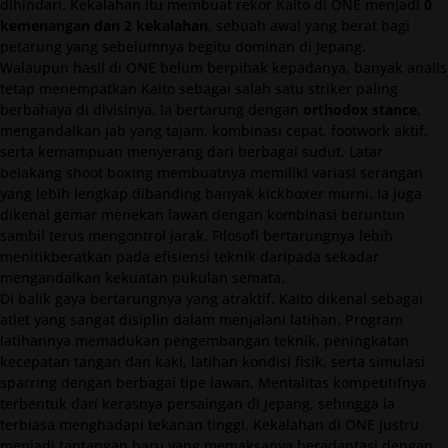
dihindari. Kekalahan itu membuat rekor Kaito di ONE menjadi
0
kemenangan dan 2 kekalahan
, sebuah awal yang berat bagi
petarung yang sebelumnya begitu dominan di Jepang.
Walaupun hasil di ONE belum berpihak kepadanya, banyak analis
tetap menempatkan Kaito sebagai salah satu striker paling
berbahaya di divisinya. Ia bertarung dengan
orthodox stance
,
mengandalkan jab yang tajam, kombinasi cepat, footwork aktif,
serta kemampuan menyerang dari berbagai sudut. Latar
belakang shoot boxing membuatnya memiliki variasi serangan
yang lebih lengkap dibanding banyak kickboxer murni. Ia juga
dikenal gemar menekan lawan dengan kombinasi beruntun
sambil terus mengontrol jarak. Filosofi bertarungnya lebih
menitikberatkan pada efisiensi teknik daripada sekadar
mengandalkan kekuatan pukulan semata.
Di balik gaya bertarungnya yang atraktif, Kaito dikenal sebagai
atlet yang sangat disiplin dalam menjalani latihan. Program
latihannya memadukan pengembangan teknik, peningkatan
kecepatan tangan dan kaki, latihan kondisi fisik, serta simulasi
sparring dengan berbagai tipe lawan. Mentalitas kompetitifnya
terbentuk dari kerasnya persaingan di Jepang, sehingga ia
terbiasa menghadapi tekanan tinggi. Kekalahan di ONE justru
menjadi tantangan baru yang memaksanya beradaptasi dengan