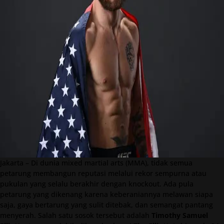
Jakarta – Di dunia mixed martial arts (MMA), tidak semua
petarung membangun reputasi melalui rekor sempurna atau
pukulan yang selalu berakhir dengan knockout. Ada pula
petarung yang dikenang karena keberaniannya melawan siapa
saja, gaya bertarung yang sulit ditebak, dan semangat pantang
menyerah. Salah satu sosok tersebut adalah
Timothy Samuel