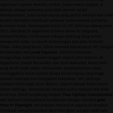
organisasi regional Amerika Serikat. Dalam waktu singkat, ia
dikenal sebagai petarung yang tidak pernah tampil
membosankan. Gaya bertarungnya yang penuh tekanan dan tidak
mudah diprediksi membuat namanya mulai menarik perhatian
promotor besar. Kesempatan tampil di UFC akhirnya datang pada
2012. Debutnya di organisasi terbesar dunia itu langsung
memperlihatkan ciri khasnya sebagai petarung yang berani
mengambil risiko. Ia meraih kemenangan atas John Dodson?
Tidak—fakta yang benar, Elliott memulai kiprahnya di UFC dengan
kemenangan atas
Jared Papazian
, sebelum kemudian
menghadapi sederet lawan tangguh seperti John Dodson, Ali
Bagautinov, Joseph Benavidez, dan Zach Makovsky. Meski hasil
yang diraih tidak selalu memuaskan, penampilannya selalu
meninggalkan kesan karena tempo bertarungnya yang tinggi.
Setelah beberapa kali mengalami kekalahan, UFC akhirnya
melepas Elliott pada 2014. Namun, seperti banyak kisah sukses
dalam olahraga, kemunduran tersebut justru menjadi titik balik
kariernya. Elliott bergabung dengan
Titan Fighting Championship
dan berhasil membuktikan kualitasnya dengan merebut
gelar
Titan FC Flyweight
. Penampilan impresif di organisasi tersebut
membuat namanya kembali diperhitungkan sebagai salah satu