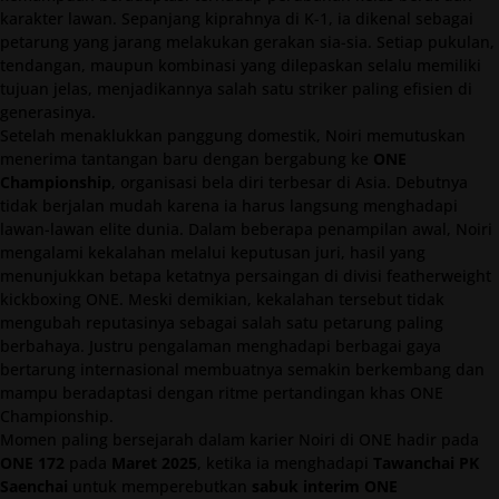
karakter lawan. Sepanjang kiprahnya di K-1, ia dikenal sebagai
petarung yang jarang melakukan gerakan sia-sia. Setiap pukulan,
tendangan, maupun kombinasi yang dilepaskan selalu memiliki
tujuan jelas, menjadikannya salah satu striker paling efisien di
generasinya.
Setelah menaklukkan panggung domestik, Noiri memutuskan
menerima tantangan baru dengan bergabung ke
ONE
Championship
, organisasi bela diri terbesar di Asia. Debutnya
tidak berjalan mudah karena ia harus langsung menghadapi
lawan-lawan elite dunia. Dalam beberapa penampilan awal, Noiri
mengalami kekalahan melalui keputusan juri, hasil yang
menunjukkan betapa ketatnya persaingan di divisi featherweight
kickboxing ONE. Meski demikian, kekalahan tersebut tidak
mengubah reputasinya sebagai salah satu petarung paling
berbahaya. Justru pengalaman menghadapi berbagai gaya
bertarung internasional membuatnya semakin berkembang dan
mampu beradaptasi dengan ritme pertandingan khas ONE
Championship.
Momen paling bersejarah dalam karier Noiri di ONE hadir pada
ONE 172
pada
Maret 2025
, ketika ia menghadapi
Tawanchai PK
Saenchai
untuk memperebutkan
sabuk interim ONE