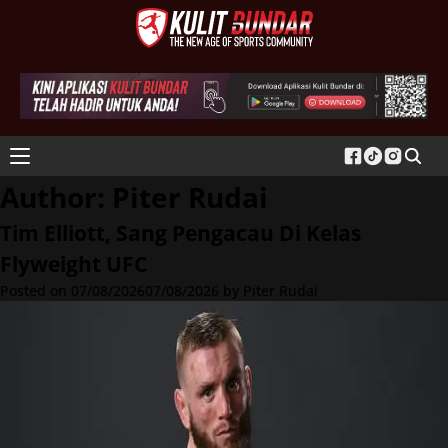
Author:
Piter Rudai
Tim Elliott, Sang Pengacau Di Kelas
Flyweight UFC
Posted on
07/08/2026
07/08/2026
by
Piter Rudai