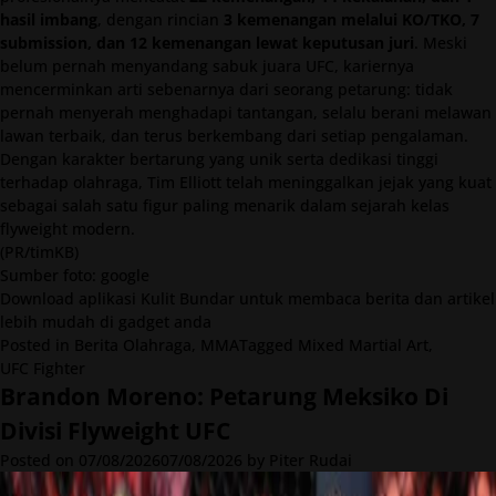
hasil imbang
, dengan rincian
3 kemenangan melalui KO/TKO, 7
submission, dan 12 kemenangan lewat keputusan juri
. Meski
belum pernah menyandang sabuk juara UFC, kariernya
mencerminkan arti sebenarnya dari seorang petarung: tidak
pernah menyerah menghadapi tantangan, selalu berani melawan
lawan terbaik, dan terus berkembang dari setiap pengalaman.
Dengan karakter bertarung yang unik serta dedikasi tinggi
terhadap olahraga, Tim Elliott telah meninggalkan jejak yang kuat
sebagai salah satu figur paling menarik dalam sejarah kelas
flyweight modern.
(PR/timKB)
Sumber foto: google
Download
aplikasi Kulit Bundar untuk membaca berita dan artikel
lebih mudah di gadget anda
Posted in
Berita Olahraga
,
MMA
Tagged
Mixed Martial Art
,
UFC Fighter
Brandon Moreno: Petarung Meksiko Di
Divisi Flyweight UFC
Posted on
07/08/2026
07/08/2026
by
Piter Rudai