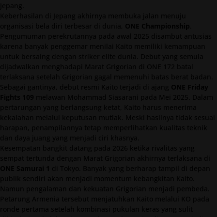
Jepang.
Keberhasilan di Jepang akhirnya membuka jalan menuju
organisasi bela diri terbesar di dunia,
ONE Championship
.
Pengumuman perekrutannya pada awal 2025 disambut antusias
karena banyak penggemar menilai Kaito memiliki kemampuan
untuk bersaing dengan striker elite dunia. Debut yang semula
dijadwalkan menghadapi Marat Grigorian di ONE 172 batal
terlaksana setelah Grigorian gagal memenuhi batas berat badan.
Sebagai gantinya, debut resmi Kaito terjadi di ajang
ONE Friday
Fights 109
melawan Mohammad Siasarani pada Mei 2025. Dalam
pertarungan yang berlangsung ketat, Kaito harus menerima
kekalahan melalui keputusan mutlak. Meski hasilnya tidak sesuai
harapan, penampilannya tetap memperlihatkan kualitas teknik
dan daya juang yang menjadi ciri khasnya.
Kesempatan bangkit datang pada 2026 ketika rivalitas yang
sempat tertunda dengan Marat Grigorian akhirnya terlaksana di
ONE Samurai 1
di Tokyo. Banyak yang berharap tampil di depan
publik sendiri akan menjadi momentum kebangkitan Kaito.
Namun pengalaman dan kekuatan Grigorian menjadi pembeda.
Petarung Armenia tersebut menjatuhkan Kaito melalui KO pada
ronde pertama setelah kombinasi pukulan keras yang sulit