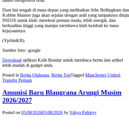
dalam mengontrol bola.
Duet lini tengah di masa depan yang melibatkan Jobe Bellingham dan
Kobbie Mainoo juga akan sejalan dengan arah yang tampaknya dituj
INEOS untuk klub: merekrut pemain muda, lebih energik, dan
berkualitas tinggi yang mampu membawa klub kembali ke masa
kejayaannya.
(Yp/timKB).
Sumber foto:: google
Download
aplikasi Kulit Bundar untuk membaca berita dan artikel
lebih mudah di gadget anda
Posted in
Berita Olahraga
,
Berita Top
Tagged
Manchester United
,
Transfer Pemain
Amunisi Baru Blaugrana Arungi Musim
2026/2027
Posted on
05/08/2026
05/08/2026
by
Yahya Pahlevy