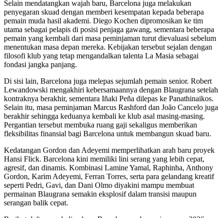
Selain mendatangkan wajah baru, Barcelona juga melakukan
penyegaran skuad dengan memberi kesempatan kepada beberapa
pemain muda hasil akademi. Diego Kochen dipromosikan ke tim
utama sebagai pelapis di posisi penjaga gawang, sementara beberapa
pemain yang kembali dari masa peminjaman turut dievaluasi sebelum
menentukan masa depan mereka. Kebijakan tersebut sejalan dengan
filosofi klub yang tetap mengandalkan talenta La Masia sebagai
fondasi jangka panjang.
Di sisi lain, Barcelona juga melepas sejumlah pemain senior. Robert
Lewandowski mengakhiri kebersamaannya dengan Blaugrana setelah
kontraknya berakhir, sementara Iñaki Peña dilepas ke Panathinaikos.
Selain itu, masa peminjaman Marcus Rashford dan João Cancelo juga
berakhir sehingga keduanya kembali ke klub asal masing-masing.
Pergantian tersebut membuka ruang gaji sekaligus memberikan
fleksibilitas finansial bagi Barcelona untuk membangun skuad baru.
Kedatangan Gordon dan Adeyemi memperlihatkan arah baru proyek
Hansi Flick. Barcelona kini memiliki lini serang yang lebih cepat,
agresif, dan dinamis. Kombinasi Lamine Yamal, Raphinha, Anthony
Gordon, Karim Adeyemi, Ferran Torres, serta para gelandang kreatif
seperti Pedri, Gavi, dan Dani Olmo diyakini mampu membuat
permainan Blaugrana semakin eksplosif dalam transisi maupun
serangan balik cepat.