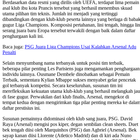
Berdasarkan data resmi yang dirilis oleh UEFA, terdapat lima pemain
asal klub ibu kota Prancis tersebut yang berhasil menembus skuad
utama pilihan tim teknis. Jumlah ini menjadi yang tertinggi
dibandingkan dengan klub-klub peserta lainnya yang berlaga di baba
gugur Liga Champions. Komposisi pertahanan, lini tengah, hingga lin
serang juara baru Eropa tersebut terwakili dengan baik dalam daftar
penghargaan kali ini.
Baca juga:
PSG Juara Liga Champions Usai Kalahkan Arsenal Adu
Penalti
Selain menyumbang nama terbanyak untuk posisi tim terbaik,
beberapa pilar penting Les Parisiens juga mengamankan penghargaan
individu lainnya. Ousmane Dembele dinobatkan sebagai Pemain
Terbaik, sementara Kylian Mbappe sukses menyabet gelar pencetak
gol terbanyak kompetisi. Secara keseluruhan, susunan tim ini
merefleksikan kekuatan utama klub-klub yang berhasil melangkah ja
di fase gugur. Perwakilan dari klub finalis, Arsenal, mengekor di
tempat kedua dengan mengirimkan tiga pilar penting mereka ke dala
daftar prestisius ini.
Susunan pemainnya didominasi oleh klub sang juara, PSG. David
Raya (Arsenal) mengisi pos kiper, degan sembilan clean sheets. Duet
bek tengah diisi oleh Marquinhos (PSG) dan Agbriel (Arsenal). Bek
sayap kanan diisi Llorente (Atletico Madrid) dan di kiri ada Nuno