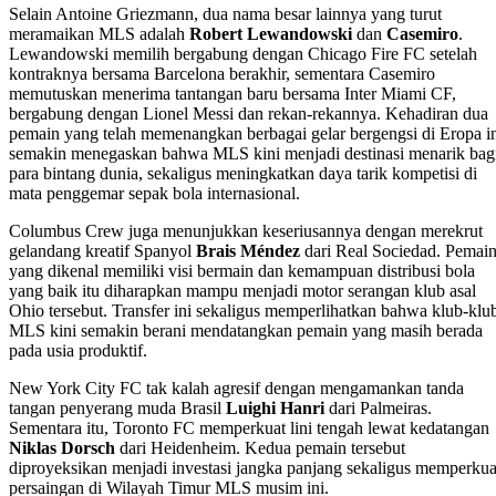
Selain Antoine Griezmann, dua nama besar lainnya yang turut
meramaikan MLS adalah
Robert Lewandowski
dan
Casemiro
.
Lewandowski memilih bergabung dengan Chicago Fire FC setelah
kontraknya bersama Barcelona berakhir, sementara Casemiro
memutuskan menerima tantangan baru bersama Inter Miami CF,
bergabung dengan Lionel Messi dan rekan-rekannya. Kehadiran dua
pemain yang telah memenangkan berbagai gelar bergengsi di Eropa i
semakin menegaskan bahwa MLS kini menjadi destinasi menarik bag
para bintang dunia, sekaligus meningkatkan daya tarik kompetisi di
mata penggemar sepak bola internasional.
Columbus Crew juga menunjukkan keseriusannya dengan merekrut
gelandang kreatif Spanyol
Brais Méndez
dari Real Sociedad. Pemai
yang dikenal memiliki visi bermain dan kemampuan distribusi bola
yang baik itu diharapkan mampu menjadi motor serangan klub asal
Ohio tersebut. Transfer ini sekaligus memperlihatkan bahwa klub-klu
MLS kini semakin berani mendatangkan pemain yang masih berada
pada usia produktif.
New York City FC tak kalah agresif dengan mengamankan tanda
tangan penyerang muda Brasil
Luighi Hanri
dari Palmeiras.
Sementara itu, Toronto FC memperkuat lini tengah lewat kedatangan
Niklas Dorsch
dari Heidenheim. Kedua pemain tersebut
diproyeksikan menjadi investasi jangka panjang sekaligus memperkua
persaingan di Wilayah Timur MLS musim ini.