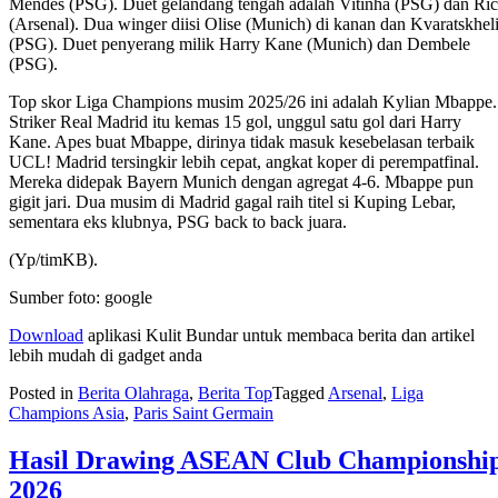
Mendes (PSG). Duet gelandang tengah adalah Vitinha (PSG) dan Ri
(Arsenal). Dua winger diisi Olise (Munich) di kanan dan Kvaratskhel
(PSG). Duet penyerang milik Harry Kane (Munich) dan Dembele
(PSG).
Top skor Liga Champions musim 2025/26 ini adalah Kylian Mbappe.
Striker Real Madrid itu kemas 15 gol, unggul satu gol dari Harry
Kane. Apes buat Mbappe, dirinya tidak masuk kesebelasan terbaik
UCL! Madrid tersingkir lebih cepat, angkat koper di perempatfinal.
Mereka didepak Bayern Munich dengan agregat 4-6. Mbappe pun
gigit jari. Dua musim di Madrid gagal raih titel si Kuping Lebar,
sementara eks klubnya, PSG back to back juara.
(Yp/timKB).
Sumber foto: google
Download
aplikasi Kulit Bundar untuk membaca berita dan artikel
lebih mudah di gadget anda
Posted in
Berita Olahraga
,
Berita Top
Tagged
Arsenal
,
Liga
Champions Asia
,
Paris Saint Germain
Hasil Drawing ASEAN Club Championshi
2026