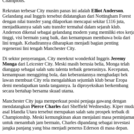
Champions.
Rekrutan terbesar City musim panas ini adalah
Elliot Anderson
.
Gelandang asal Inggris tersebut didatangkan dari Nottingham Forest
dengan nilai transfer yang dilaporkan mencapai sekitar £116 juta,
menjadikannya salah satu transfer termahal dalam sejarah klub.
Anderson dikenal sebagai gelandang modern yang memiliki etos kerj
tinggi, visi bermain yang baik, dan kemampuan membawa bola dari
lini tengah. Kehadirannya diharapkan menjadi bagian penting
regenerasi lini tengah Manchester City.
Di sektor penyerangan, City merekrut wonderkid Inggris
Jeremy
Monga
dari Leicester City. Meski masih berusia belia, Monga telah
dianggap sebagai salah satu talenta terbaik generasinya. Kecepatan,
kemampuan menggiring bola, dan keberaniannya menghadapi bek
lawan membuat City rela mengalahkan sejumlah klub besar Eropa
demi mendapatkan tanda tangannya. Ia diproyeksikan berkembang
secara bertahap bersama skuad utama.
Manchester City juga memperkuat posisi penjaga gawang dengan
mendatangkan
Pierce Charles
dari Sheffield Wednesday. Kiper mud
asal Irlandia Utara tersebut merupakan salah satu prospek terbaik di
Championship. Meski kemungkinan akan menjalani masa peminjama
untuk menambah jam bermain, Charles dipandang sebagai investasi
jangka panjang yang bisa menjadi penerus Ederson di masa depan.