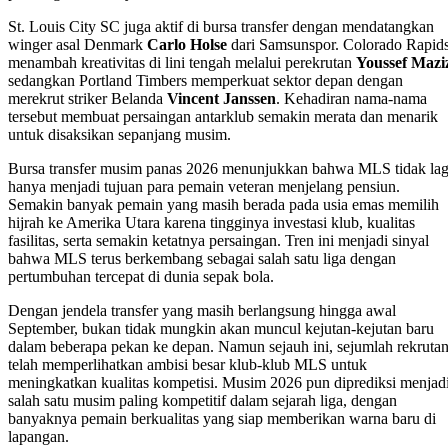
St. Louis City SC juga aktif di bursa transfer dengan mendatangkan
winger asal Denmark
Carlo Holse
dari Samsunspor. Colorado Rapid
menambah kreativitas di lini tengah melalui perekrutan
Youssef Mazi
sedangkan Portland Timbers memperkuat sektor depan dengan
merekrut striker Belanda
Vincent Janssen
. Kehadiran nama-nama
tersebut membuat persaingan antarklub semakin merata dan menarik
untuk disaksikan sepanjang musim.
Bursa transfer musim panas 2026 menunjukkan bahwa MLS tidak lag
hanya menjadi tujuan para pemain veteran menjelang pensiun.
Semakin banyak pemain yang masih berada pada usia emas memilih
hijrah ke Amerika Utara karena tingginya investasi klub, kualitas
fasilitas, serta semakin ketatnya persaingan. Tren ini menjadi sinyal
bahwa MLS terus berkembang sebagai salah satu liga dengan
pertumbuhan tercepat di dunia sepak bola.
Dengan jendela transfer yang masih berlangsung hingga awal
September, bukan tidak mungkin akan muncul kejutan-kejutan baru
dalam beberapa pekan ke depan. Namun sejauh ini, sejumlah rekruta
telah memperlihatkan ambisi besar klub-klub MLS untuk
meningkatkan kualitas kompetisi. Musim 2026 pun diprediksi menjad
salah satu musim paling kompetitif dalam sejarah liga, dengan
banyaknya pemain berkualitas yang siap memberikan warna baru di
lapangan.