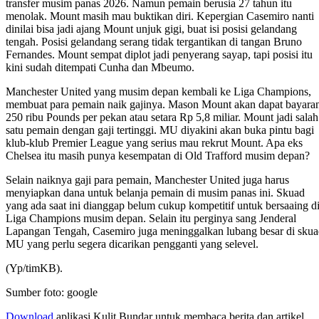
transfer musim panas 2026. Namun pemain berusia 27 tahun itu
menolak. Mount masih mau buktikan diri. Kepergian Casemiro nanti
dinilai bisa jadi ajang Mount unjuk gigi, buat isi posisi gelandang
tengah. Posisi gelandang serang tidak tergantikan di tangan Bruno
Fernandes. Mount sempat diplot jadi penyerang sayap, tapi posisi itu
kini sudah ditempati Cunha dan Mbeumo.
Manchester United yang musim depan kembali ke Liga Champions,
membuat para pemain naik gajinya. Mason Mount akan dapat bayara
250 ribu Pounds per pekan atau setara Rp 5,8 miliar. Mount jadi salah
satu pemain dengan gaji tertinggi. MU diyakini akan buka pintu bagi
klub-klub Premier League yang serius mau rekrut Mount. Apa eks
Chelsea itu masih punya kesempatan di Old Trafford musim depan?
Selain naiknya gaji para pemain, Manchester United juga harus
menyiapkan dana untuk belanja pemain di musim panas ini. Skuad
yang ada saat ini dianggap belum cukup kompetitif untuk bersaaing d
Liga Champions musim depan. Selain itu perginya sang Jenderal
Lapangan Tengah, Casemiro juga meninggalkan lubang besar di sku
MU yang perlu segera dicarikan pengganti yang selevel.
(Yp/timKB).
Sumber foto: google
Download
aplikasi Kulit Bundar untuk membaca berita dan artikel