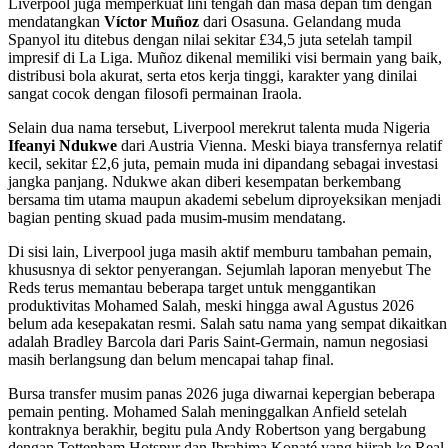
Liverpool juga memperkuat lini tengah dan masa depan tim dengan
mendatangkan
Víctor Muñoz
dari Osasuna. Gelandang muda
Spanyol itu ditebus dengan nilai sekitar £34,5 juta setelah tampil
impresif di La Liga. Muñoz dikenal memiliki visi bermain yang baik,
distribusi bola akurat, serta etos kerja tinggi, karakter yang dinilai
sangat cocok dengan filosofi permainan Iraola.
Selain dua nama tersebut, Liverpool merekrut talenta muda Nigeria
Ifeanyi Ndukwe
dari Austria Vienna. Meski biaya transfernya relatif
kecil, sekitar £2,6 juta, pemain muda ini dipandang sebagai investasi
jangka panjang. Ndukwe akan diberi kesempatan berkembang
bersama tim utama maupun akademi sebelum diproyeksikan menjadi
bagian penting skuad pada musim-musim mendatang.
Di sisi lain, Liverpool juga masih aktif memburu tambahan pemain,
khususnya di sektor penyerangan. Sejumlah laporan menyebut The
Reds terus memantau beberapa target untuk menggantikan
produktivitas Mohamed Salah, meski hingga awal Agustus 2026
belum ada kesepakatan resmi. Salah satu nama yang sempat dikaitkan
adalah Bradley Barcola dari Paris Saint-Germain, namun negosiasi
masih berlangsung dan belum mencapai tahap final.
Bursa transfer musim panas 2026 juga diwarnai kepergian beberapa
pemain penting. Mohamed Salah meninggalkan Anfield setelah
kontraknya berakhir, begitu pula Andy Robertson yang bergabung
dengan Tottenham Hotspur dan Ibrahima Konaté yang hijrah ke Real