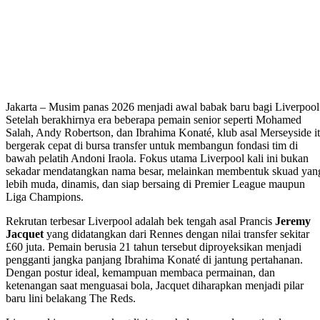
Jakarta – Musim panas 2026 menjadi awal babak baru bagi Liverpool
Setelah berakhirnya era beberapa pemain senior seperti Mohamed
Salah, Andy Robertson, dan Ibrahima Konaté, klub asal Merseyside i
bergerak cepat di bursa transfer untuk membangun fondasi tim di
bawah pelatih Andoni Iraola. Fokus utama Liverpool kali ini bukan
sekadar mendatangkan nama besar, melainkan membentuk skuad yan
lebih muda, dinamis, dan siap bersaing di Premier League maupun
Liga Champions.
Rekrutan terbesar Liverpool adalah bek tengah asal Prancis
Jeremy
Jacquet
yang didatangkan dari Rennes dengan nilai transfer sekitar
£60 juta. Pemain berusia 21 tahun tersebut diproyeksikan menjadi
pengganti jangka panjang Ibrahima Konaté di jantung pertahanan.
Dengan postur ideal, kemampuan membaca permainan, dan
ketenangan saat menguasai bola, Jacquet diharapkan menjadi pilar
baru lini belakang The Reds.