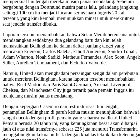
memperkuat lini tengah mereka musim panas mendatang. Sebelum
bergabung dengan Dortmund musim panas lalu, gelandang jangkung
setinggi 190 cm itu menjadi incaran serius juara Inggris 20 kali
tersebut, yang kini kembali menunjukkan minat untuk merekrutnya
saat jendela transfer dibuka.
Laporan tersebut menambahkan bahwa Setan Merah berencana untuk
mendatangkan setidaknya dua gelandang baru dan kini telah
memasukkan Bellingham ke dalam daftar panjang target yang
mencakup Ederson, Carlos Baleba, Elliott Anderson, Sandro Tonali,
Adam Wharton, Noah Sadiki, Matheus Fernandes, Alex Scott, Angel
Stiller, Aurelien Tchouameni, dan Federico Valverde.
Namun, United akan menghadapi persaingan sengit dalam perebutan
untuk merekrut Bellingham, karena laporan tersebut menambahkan
bahwa Real Madrid dan Paris Saint-Germain, Arsenal, Liverpool,
Chelsea, dan Manchester City juga tertarik pada pemain Inggris itu
menjelang musim panas mendatang.
Dengan kepergian Casemiro dan restrukturisasi lini tengah,
penampilan Bellingham di paruh kedua musim menunjukkan bahwa i
sangat cocok dengan profil pemain yang seharusnya dicari United.
Pemain berusia 20 tahun ini, yang kemungkinan besar akan dihargai
jauh di atas nilai transfernya sebesar £25 juta menurut Transfermarkt,
menggabungkan kekuatan fisik dengan kualitas teknik dan ketenanga