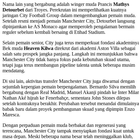
Nama lain yang bergabung adalah winger muda Prancis
Mathys
Detourbet
dari Troyes. Perekrutan ini memperlihatkan kuatnya
jaringan City Football Group dalam mengembangkan pemain muda.
Setelah resmi menjadi pemain Manchester City, Detourbet langsung
dipinjamkan ke AS Monaco agar memperoleh pengalaman bermain
reguler sebelum kembali bersaing di Etihad Stadium.
Selain pemain senior, City juga terus memperkuat fondasi akademinya
Bek muda
Heaven Kilwa
direkrut dari akademi Aston Villa sebagai
salah satu prospek jangka panjang. Langkah ini menunjukkan bahwa
Manchester City tidak hanya fokus pada kebutuhan skuad utama,
tetapi juga terus membangun pipeline talenta untuk beberapa musim
mendatang.
Di sisi lain, aktivitas transfer Manchester City juga diwarnai dengan
sejumlah kepergian pemain berpengalaman. Bernardo Silva memilih
bergabung dengan Real Madrid, Manuel Akanji pindah ke Inter Milan
Nathan Aké hijrah ke Fenerbahçe, sementara John Stones dilepas
setelah kontraknya berakhir. Perubahan tersebut menandai dimulainya
babak baru dalam proyek pembangunan skuad yang dipimpin Enzo
Maresca.
Dengan perpaduan pemain muda berbakat dan regenerasi yang
terencana, Manchester City tampak menyiapkan fondasi kuat untuk
masa depan. Meski beberapa nama besar telah meninggalkan klub,