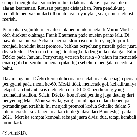
sempat mengimbau suporter untuk tidak masuk ke lapangan demi
alasan keamanan. Ratusan petugas disiagakan. Para pendukung
memilih merayakan dari tribun dengan nyanyian, suar, dan selebrasi
meriah.
Perubahan signifikan terjadi sejak penunjukan pelatih Miron Muslić
oleh direktur olahraga Frank Baumann pada musim panas lalu. Di
bawah arahannya, Schalke bertransformasi dari tim yang terpuruk
menjadi kandidat kuat promosi, bahkan berpeluang meraih gelar juara
divisi kedua. Performa tim juga terdongkrak dengan kedatangan Edin
Džeko pada Januari. Penyerang veteran berusia 40 tahun itu menceta
enam gol dari sembilan penampilan liga sebelum mengalami cedera
bahu.
Dalam laga ini, Džeko kembali bermain setelah masuk sebagai pemai
pengganti pada menit ke-69. Meski tidak mencetak gol, kehadirannya
tetap disambut antusias oleh lebih dari 61.000 pendukung yang
memadati stadion. Selain Džeko, kontribusi penting juga datang dari
penyerang Mali, Moussa Sylla, yang tampil tajam dalam beberapa
pertandingan terakhir. Ini menjadi promosi kedua Schalke dalam 5
tahun terakhir sejak pertama kali terdegradasi dari Bundesliga pada
2021. Mereka sempat kembali sebagai juara divisi dua, tetapi kembali
turun kasta.
(Yp/timKB).