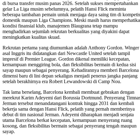
di bursa transfer musim panas 2026. Setelah sukses mempertahankan
gelar La Liga musim sebelumnya, pelatih Hansi Flick meminta
beberapa tambahan pemain untuk menjaga daya saing tim di kompetis
domestik maupun Liga Champions. Meski masih harus memperhatik
kondisi finansial klub, manajemen Blaugrana tetap mampu
menghadirkan sejumlah rekrutan berkualitas yang diyakini dapat
meningkatkan kualitas skuad.
Rekrutan pertama yang diumumkan adalah Anthony Gordon. Winger
asal Inggris itu didatangkan dari Newcastle United setelah tampil
impresif di Premier League. Gordon dikenal memiliki kecepatan,
kemampuan menggiring bola, dan fleksibilitas bermain di kedua sisi
sayap maupun sebagai penyerang. Kehadirannya memberi Barcelona
dimensi baru di lini depan sekaligus menjadi penerus jangka panjang
setelah berakhirnya era Robert Lewandowski di Camp Nou.
Tak lama berselang, Barcelona kembali membuat gebrakan dengan
merekrut Karim Adeyemi dari Borussia Dortmund. Penyerang Timna
Jerman tersebut menandatangani kontrak hingga 2031 dan kembali
bekerja sama dengan Hansi Flick, pelatih yang pernah memberinya
debut di tim nasional Jerman. Adeyemi diharapkan menjadi senjata
utama Barcelona berkat kecepatan, kemampuan menyerang ruang
kosong, dan fleksibilitas bermain sebagai penyerang tengah maupun
sayap.