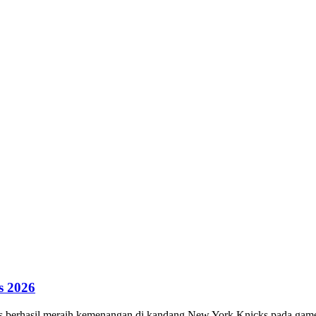
s 2026
rs berhasil meraih kemenangan di kandang New York Knicks pada game