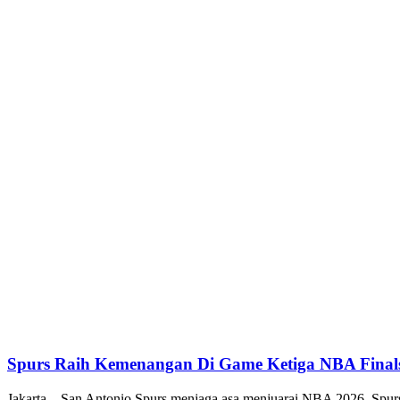
Spurs Raih Kemenangan Di Game Ketiga NBA Final
Jakarta – San Antonio Spurs menjaga asa menjuarai NBA 2026. Spu