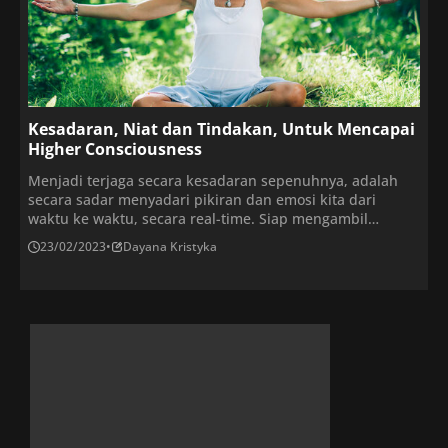
Kesadaran, Niat dan Tindakan, Untuk Mencapai
Higher Consciousness
Menjadi terjaga secara kesadaran sepenuhnya, adalah
secara sadar menyadari pikiran dan emosi kita dari
waktu ke waktu, secara real-time. Siap mengambil
tindakan yang akurat untuk melanjutkan perjalanan
23/02/2023
•
Dayana Kristyka
kehidupan, dengan pemahaman yang baik bahwa kita
berada di tempat yang aman. Bayangkan diri kita begitu
selaras dengan apa yang terjadi di dalam diri dan di luar
diri […]