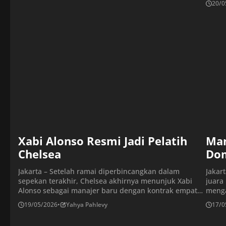
20/0
Hasil tersebut memperpanjang rangkaian buruk
menga
Chelsea sepanjang musim ini. Padahal, sebelum laga
kemen
terakhir dimainkan, peluang mereka untuk menembus
merek
[…]
Totte
merek
Xabi Alonso Resmi Jadi Pelatih
Man
Chelsea
Dom
Jakarta – Setelah ramai diperbincangkan dalam
Jakar
sepekan terakhir, Chelsea akhirnya menunjuk Xabi
juara
Alonso sebagai manajer baru dengan kontrak empat
menga
tahun. Keputusan ini diumumkan langsung oleh pihak
Final
19/05/2026
•
Yahya Pahlevy
17/0
klub setelah melalui proses pencarian pelatih. Pelatih
di St
berusia 44 tahun itu akan mulai bekerja pada 1 Juli
WIB. 