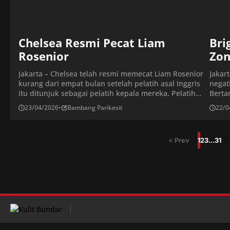
Chelsea Resmi Pecat Liam
Bri
Rosenior
Zon
Jakarta – Chelsea telah resmi memecat Liam Rosenior
Jakar
kurang dari empat bulan setelah pelatih asal Inggris
negat
itu ditunjuk sebagai pelatih kepala mereka. Pelatih
Berta
berusia 41 tahun itu harus menghadapi rentetan hasil
denga
23/04/2026
•
Bambang Parikesit
22/0
buruk yang belum pernah terjadi sebelumnya, yang
dicet
mencapai puncaknya pada kekalahan telak 3-0 di
masin
kandang Brighton pada Selasa malam, sehingga
Danny
< Prev
1
2
3
…
31
memperpanjang rekor kekalahan beruntun […]
Chels