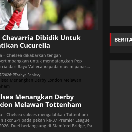
 Chavarria Dibidik Untuk
BERIT
tikan Cucurella
ta – Chelsea dikabarkan tengah
ertimbangkan untuk mendatangkan Pep
rria dari Rayo Vallecano pada musim panas
 ini. Chelsea dilaporkan telah meningkatkan
7/2026
•
Yahya Pahlevy
rian mereka untuk bek kiri baru setelah
gian Marc Cucurella, di mana bek Rayo
cano, Pep Chavarria, muncul sebagai target
sial di bursa transfer musim panas tahun ini.
lsea Menangkan Derby
Premier League tersebut telah […]
don Melawan Tottenham
ta – Chelsea sukses mengalahkan Tottenham
n skor 2-1 pada pekan ke-37 Premier League
2026. Duel berlangsung di Stamford Bridge, Rabu
/2026) dini hari WIB. Kemenangan ini sekaligus