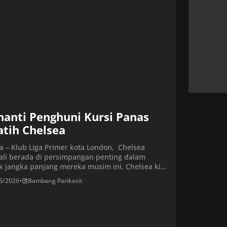
 dari 70 menit. Antoine Semenyo muncul sebagai
anti Penghuni Kursi Panas
atih Chelsea
ta – Klub Liga Primer kota London, Chelsea
li berada di persimpangan penting dalam
k jangka panjang mereka musim ini. Chelsea kini
h berburu pelatih baru setelah memutuskan
5/2026
•
Bambang Parikesit
at Liam Rosenior. Keputusan tersebut diambil
sul performa tim yang terus menurun di
tisi domestik. Bahkan, The Blues harus menelan
kekalahan beruntun di Premier League,
suk […]