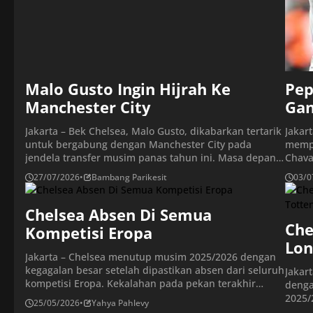
Malo Gusto Ingin Hijrah Ke
Pep
Manchester City
Gan
Jakarta – Bek Chelsea, Malo Gusto, dikabarkan tertarik
Jakar
untuk bergabung dengan Manchester City pada
memp
jendela transfer musim panas tahun ini. Masa depan
Chava
Malo Gusto di Chelsea masih belum pasti, setelah klub
tahun
27/07/2026
•
Bambang Parikesit
03/0
tersebut menyepakati kesepakatan untuk
penca
mendatangkan Marco Palestra dari Atalanta. Manajer
keper
Xabi Alonso sangat menginginkan tanda tangan
Chelsea Absen Di Semua
Valle
pemain asal Italia tersebut. Gusto kini siap bergabung
poten
Che
Kompetisi Eropa
[…]
Klub 
Lon
Jakarta – Chelsea menutup musim 2025/2026 dengan
kegagalan besar setelah dipastikan absen dari seluruh
Jakar
kompetisi Eropa. Kekalahan pada pekan terakhir
denga
Premier League membuat klub asal London Barat itu
2025/
25/05/2026
•
Yahya Pahlevy
finis di posisi ke-10, jauh dari ekspektasi awal musim.
(20/5