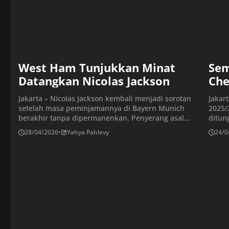
West Ham Tunjukkan Minat
Sem
Datangkan Nicolas Jackson
Che
Jakarta – Nicolas Jackson kembali menjadi sorotan
Jakar
setelah masa peminjamannya di Bayern Munich
2025/
berakhir tanpa dipermanenkan. Penyerang asal
ditun
Senegal itu segera kembali ke Chelsea, tetapi masa
siap 
28/04/2026
•
Yahya Pahlevy
24/0
depannya di Stamford Bridge masih belum pasti.
bertu
Nicolas Jackson menjalani musim 2025-26 dengan
2026.
performa naik turun. Meski mampu menunjukkan
Leeds
kualitasnya, ia juga kerap mendapat sorotan karena
akan 
inkonsistensi dan masalah […]