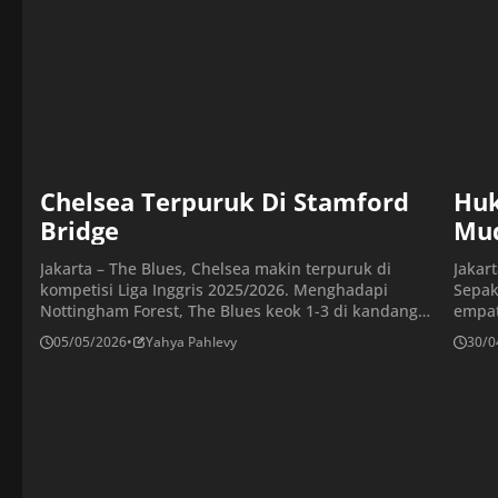
Chelsea Terpuruk Di Stamford
Huk
Bridge
Mu
Jakarta – The Blues, Chelsea makin terpuruk di
Jakar
kompetisi Liga Inggris 2025/2026. Menghadapi
Sepak
Nottingham Forest, The Blues keok 1-3 di kandang
empat
sendiri, Stadion Stamford Bridge, pada Seni (4/5/2026)
Winge
05/05/2026
•
Yahya Pahlevy
30/0
malam WIB. Hasil ini membuat Chelsea tertahan di
sudah
posisi delapan klasemen Liga Inggris dengan 48 poin.
posit
Sedangkan Forest menempati posisi 16 dengan 42
meldo
poin, unggul enam angka […]
ke da
terse