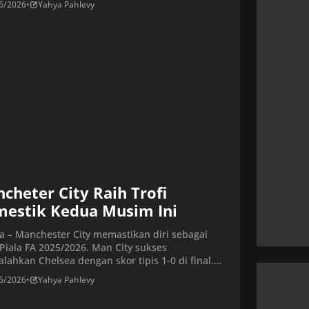
5/2026
•
Yahya Pahlevy
khiri tren buruk Chelsea yang tanpa
angan dalam tujuh laga terakhir, dan membawa
a kembali ke zona Eropa. Sebaliknya bagi
nham, hasil ini memperpanjang catatan kelam
a […]
cheter City Raih Trofi
estik Kedua Musim Ini
ta – Manchester City memastikan diri sebagai
 Piala FA 2025/2026. Man City sukses
lahkan Chelsea dengan skor tipis 1-0 di final.
 Piala FA antara Chelsea vs Man City berlangsung
5/2026
•
Yahya Pahlevy
adion Wembley pada Sabtu (16/5/2026) malam
Kedua tim bermain sama kuat tanpa gol selama