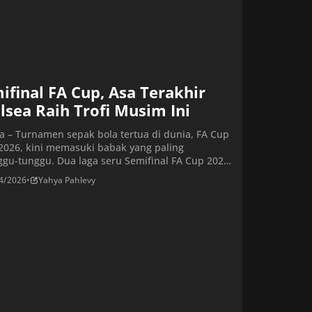
ifinal FA Cup, Asa Terakhir
lsea Raih Trofi Musim Ini
ta – Turnamen sepak bola tertua di dunia, FA Cup
2026, kini memasuki babak yang paling
ggu-tunggu. Dua laga seru Semifinal FA Cup 2026
tersaji di Wembley Stadium dalam dua hari
4/2026
•
Yahya Pahlevy
rut-turut, Sabtu 25 April dan Minggu 26 April
 Empat tim dengan perjalanan berbeda, Chelsea,
 United, Manchester City, dan Southampton
saling […]