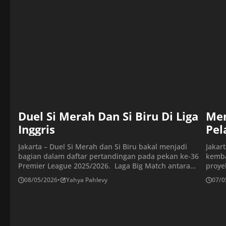
setelah musim berakhir. Ia sebelumnya tidak memiliki
lebih
pekerjaan sejak dipecat oleh Real […]
[…]
Duel Si Merah Dan Si Biru Di Liga
Men
Inggris
Pel
Jakarta – Duel Si Merah dan Si Biru bakal menjadi
Jakar
bagian dalam daftar pertandingan pada pekan ke-36
kemba
Premier League 2025/2026. Laga Big Match antara
proye
Liverpool vs Chelsea bergulir di Stadion Anfield, Sabtu
tenga
08/05/2026
•
Yahya Pahlevy
07/0
(9/5) pukul 18.30 WIB. Laga akbar ini penting bagi
memec
kedua kubu untuk bersaing ke panggung Eropa
menyu
musim depan. Liverpool ada di peringkat keempat […]
kompe
enam 
terma