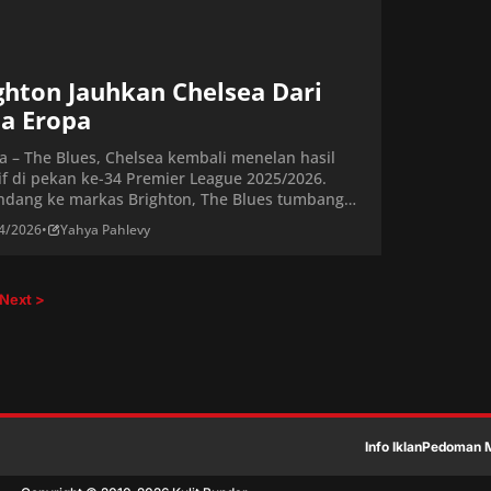
ghton Jauhkan Chelsea Dari
a Eropa
ta – The Blues, Chelsea kembali menelan hasil
if di pekan ke-34 Premier League 2025/2026.
ndang ke markas Brighton, The Blues tumbang
n skor telak 3-0. Gol-gol kemenangan Brighton
4/2026
•
Yahya Pahlevy
ak oleh Ferdi Kadioglu di babak pertama, dan
g-masing satu gol dari Jack Hinshelwood dan
 Welbeck di babak kedua. Hasil ini membawa
Next >
ea turun ke […]
Info Iklan
Pedoman M