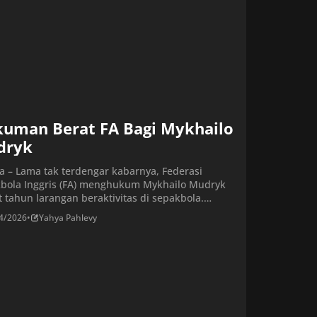
uman Berat FA Bagi Mykhailo
dryk
ta – Lama tak terdengar kabarnya, Federasi
bola Inggris (FA) menghukum Mykhailo Mudryk
 tahun larangan beraktivitas di sepakbola.
r Chelsea itu pun mengajukan banding. Mudryk
4/2026
•
Yahya Pahlevy
 absen sejak Desember 202 setelah dinyatakan
if menggunakan zat peningkat performa,
nium. Zat tersebut merangsang pasokan oksigen
lam darah. Gara-gara skorsing sementara
but, Mudryk tidak dapat bermain […]