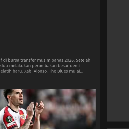
if di bursa transfer musim panas 2026. Setelah
klub melakukan perombakan besar demi
latih baru, Xabi Alonso, The Blues mulai
ntik dengan investasi pada pemain […]