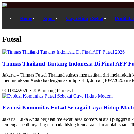
Home
Sport
Gaya Hidup Sehat
Profil da
Futsal
Timnas Thailand Tantang Indonesia Di Final AFF Fu
Jakarta – Timnas Futsal Thailand sukses memastikan diri melangkah ke 
menundukkan Australia dengan skor tipis 4-3, Jumat (10/4/2026) mal
11/04/2026
•
Bambang Parikesit
Evolusi Komunitas Futsal Sebagai Gaya Hidup Mod
Jakarta – Jika Anda berjalan melewati area komersial atau pinggiran k
terdengar lebih nyaring daripada bising kendaraan. Itu adalah suara 