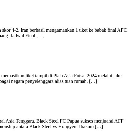
an skor 4-2. Iran berhasil mengamankan 1 tiket ke babak final AFC
pang. Jadwal Final […]
emastikan tiket tampil di Piala Asia Futsal 2024 melalui jalur
ebagai negara penyelenggara alias tuan rumah. […]
onal Asia Tenggara. Black Steel FC Papua sukses menjuarai AFF
pionship antara Black Steel vs Hongyen Thakam […]