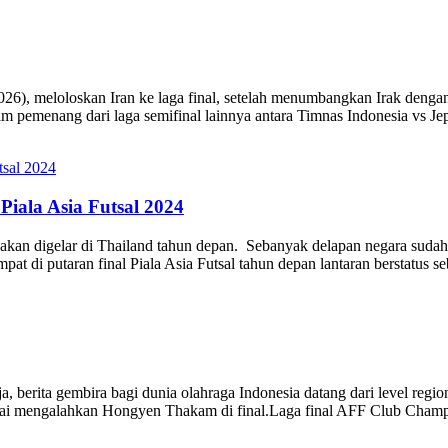
2/2026), meloloskan Iran ke laga final, setelah menumbangkan Irak deng
m pemenang dari laga semifinal lainnya antara Timnas Indonesia vs Je
iala Asia Futsal 2024
 akan digelar di Thailand tahun depan. Sebanyak delapan negara sudah m
t di putaran final Piala Asia Futsal tahun depan lantaran berstatus s
 berita gembira bagi dunia olahraga Indonesia datang dari level regi
usai mengalahkan Hongyen Thakam di final.Laga final AFF Club Cham