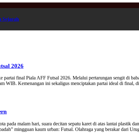
n Sejarah
tsal 2026
partai final Piala AFF Futsal 2026. Melalui pertarungan sengit di baba
am WIB. Kemenangan ini sekaligus menciptakan partai ideal di final, 
ern
ota pada malam hari, suara decitan sepatu karet di atas lantai plastik
“ibadah” mingguan kaum urban: Futsal. Olahraga yang berakar dari Urug