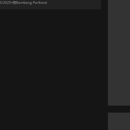
5/2025
•
Bambang Parikesit
des George Russell dengan keunggulan 0,3
. Max Verstappen berada di posisi ketiga,
tat waktu yang sama dengan Lando Norris dari
en di posisi keempat. Charles Leclerc […]