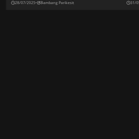
28/07/2025
•
Bambang Parikesit
31/0
kemenangan dalam balapan di Sirkuit Spa-
Merce
Francorchamps, pada Minggu (27/7/2025). Pembalap
detik
Australia ini diikuti oleh sang tandem, Lando Norris, di
menca
posisi kedua, dan pembalap Scuderia Ferrari […]
McLar