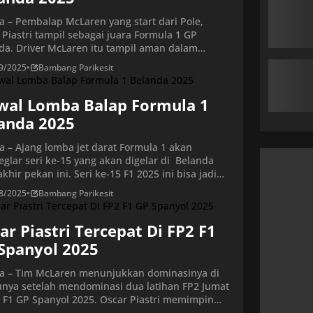
ta – Pembalap McLaren yang start dari Pole,
 Piastri tampil sebagai juara Formula 1 GP
da. Driver McLaren itu tampil aman dalam
an penuh drama, yang turut memaksa Ferrari
9/2025
•
Bambang Parikesit
 finis. Piastri melengkapi akhir pekan
annya dalam balapan di Zandvoort, Minggu
/2025) malam WIB. Start dari posisi terdepan,
wal Lomba Balap Formula 1
ap asal Australia itu tak melakukan […]
anda 2025
ta – Ajang lomba jet darat Formula 1 akan
glar seri ke-15 yang akan digelar di Belanda
khir pekan ini. Seri ke-15 F1 2025 ini bisa jadi
seru antara Max Verstappen melawan duo
8/2025
•
Bambang Parikesit
en F1 akan kembali setelah memasuki jeda
 panas selama tiga pekan. Para pembalap siap
li memanaskan jet daratnya usai […]
ar Piastri Tercepat Di FP2 F1
Spanyol 2025
ta – Tim McLaren menunjukkan dominasinya di
unya setelah mendominasi dua latihan FP2 Jumat
 F1 GP Spanyol 2025. Oscar Piastri memimpin
an kedua di Barcelona, mengungguli bintang