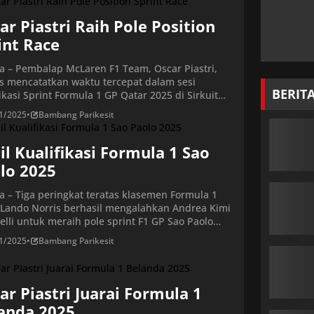
hir, GP Abu Dhabi. Pada balapan di Sirkuit Lusail,
(1/12/2025) dini hari WIB, […]
ar Piastri Raih Pole Position
int Race
ta – Pembalap McLaren F1 Team, Oscar Piastri,
s mencatatkan waktu tercepat dalam sesi
BERIT
ikasi Sprint Formula 1 GP Qatar 2025 di Sirkuit
l, pada Jumat (2811/2025). Pembalap Australia ini
1/2025
•
Bambang Parikesit
ti oleh pembalap Mercedes AMG Petronas,
e Russell, di posisi kedua, dan pembalap
en F1 Team, Lando Norris, di posisi ketiga.
il Kualifikasi Formula 1 Sao
tara itu, posisi keempat […]
lo 2025
ta – Tiga peringkat teratas klasemen Formula 1
 Lando Norris berhasil mengalahkan Andrea Kimi
elli untuk meraih pole sprint F1 GP Sao Paolo
l, dengan saingan utamanya, Oscar Piastri dan
1/2025
•
Bambang Parikesit
erstappen, berada di urutan ketiga dan keenam.
lap asal Inggris itu menjadi yang tercepat di
 lap SQ3, dengan catatan waktu 1:09,271
di […]
ar Piastri Juarai Formula 1
anda 2025