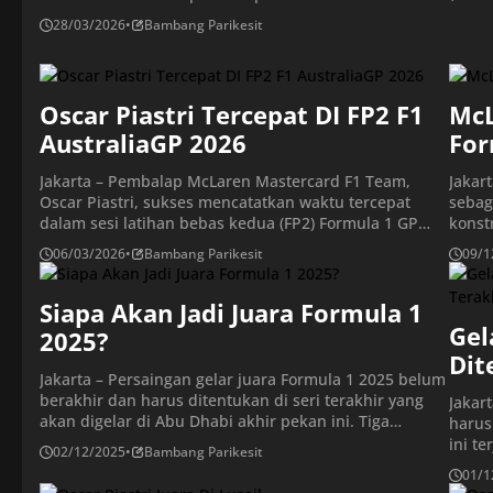
posisi ketiga. Sementara itu, posisi keempat dan kelima […]
28/03/2026
•
Bambang Parikesit
Oscar Piastri Tercepat DI FP2 F1
McL
AustraliaGP 2026
For
Jakarta – Pembalap McLaren Mastercard F1 Team,
Jakar
Oscar Piastri, sukses mencatatkan waktu tercepat
sebag
dalam sesi latihan bebas kedua (FP2) Formula 1 GP
konst
Australia 2026 di Sirkuit Albert Park, Melbourne, pada
rival
06/03/2026
•
Bambang Parikesit
09/1
Jumat (6/3/2026). Pembalap tuan rumah ini diikuti oleh
musim
duet pembalap Mercedes AMG Petronas, Kimi
klase
Antonelli, di posisi kedua, dan George Russell di posisi
Siapa Akan Jadi Juara Formula 1
menga
ketiga. Sementara […]
Pemba
Gel
2025?
Verst
Dit
Jakarta – Persaingan gelar juara Formula 1 2025 belum
berakhir dan harus ditentukan di seri terakhir yang
Jakar
akan digelar di Abu Dhabi akhir pekan ini. Tiga
harus
pembalap memiliki kans yang hampir sama untuk
ini t
02/12/2025
•
Bambang Parikesit
meraih gelar juara tahun ini, mereka adalah pimpinan
Verst
01/1
klasemen sementara, Lando Norris, juara bertahan,
penen