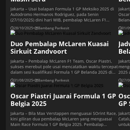
Jakarta – Usai balapan Formula 1 GP Meksiko 2025 di
Jakar
Autodromo Hermanos Rodriguez, pada Senin
Oscar
(27/10/2025) dini hari WIB, pembalap McLaren F1
Belan
Team, Lando Norris memimpin klasemen sementara
balap
28/10/2025
•
Bambang Parikesit
01/0
dengan koleksi 357 poin. Pembalap Inggris ini diikuti
gagal
oleh sang tandem, Oscar Piastri, di peringkat kedua
domin
dengan 356 poin, dan pembalap Oracle Red Bull
Duo Pembalap McLaren Kuasai
(31/8
Jad
Racing, Max Verstappen, […]
pebal
Sirkuit Zandvoort
Bel
Jakarta – Pembalap McLaren F1 Team, Oscar Piastri,
Jakar
sukses merebut pole usai mencatatkan waktu tercepat
menge
dalam sesi kualifikasi Formula 1 GP Belanda 2025 di
2025 a
Sirkuit Zandvoort, pada Sabtu (30/8/2025). Pembalap
duel 
31/08/2025
•
Bambang Parikesit
27/0
Australia ini diikuti oleh pembalap McLaren F1 Team,
McLar
Lando Norris, di posisi kedua, dan pembalap Oracle
musim
Red Bull Racing, Max Verstappen, di posisi ketiga.
Oscar Piastri Juarai Formula 1 GP
kemba
Osc
Sementara […]
Belgia 2025
GP 
Jakarta – Bila Max Verstappen menguasai SOrint Race,
Jakar
kini giliran dua pembalap McLaren yang menguasai
Catal
Main Race Formula 1 GP Belgia 2025. Pembalap
untuk
McLaren F1 Team, Oscar Piastri, sukses merebut
latih