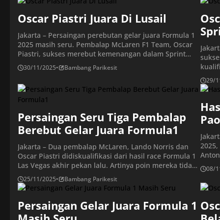
Max Verstappen dan peringkat ketiga klasemen Oscar
terak
Piastri. […]
Oscar Piastri Juara Di Lusail
Senin 
Osc
Spr
Jakarta – Persaingan perebutan gelar juara Formula 1
2025 masih seru. Pembalap McLaren F1 Team, Oscar
Jakar
Piastri, sukses merebut kemenangan dalam Sprint
sukse
race Formula 1 GP Qatar 2025 di Sirkuit Lusail, pada
kualif
30/11/2025
•
Bambang Parikesit
Sabtu (29/11/2025). Pembalap Australia ini diikuti oleh
Lusai
29/1
pembalap Mercedes AMG Petronas, George Russell, di
diiku
posisi kedua, dan pembalap McLaren F1 Team, Lando
Georg
Norris, […]
McLar
Has
Semen
Persaingan Seru Tiga Pembalap
Pao
Berebut Gelar Juara Formula1
Jakar
2025,
Jakarta – Dua pembalap McLaren, Lando Norris dan
Anton
Oscar Piastri didiskualifikasi dari hasil race Formula 1
Brasi
Las Vegas akhir pekan lalu. Artinya poin mereka tidak
08/1
Max V
bertambah walaupun naik podium dan Max
25/11/2025
•
Bambang Parikesit
Pemba
verstappen yang menjadi juara berhasil memangkas
kedua
jarak selisih poin di klasemen. Hal ini membuat
menja
persaingan perebutan gelar juara masih seru dengan
Persaingan Gelar Juara Formula 1
Osc
tiga pembalap memiliki […]
Masih Seru
Bel