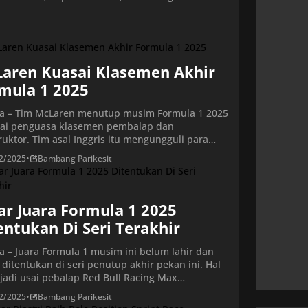
aren Kuasai Klasemen Akhir
mula 1 2025
ta – Tim McLaren menutup musim Formula 1 2025
ai penguasa klasemen pembalap dan
ruktor. Tim asal Inggris itu mengungguli para
 utama lewat performa konsisten sepanjang
2/2025
•
Bambang Parikesit
. Lando Norris menyelesaikan musim di puncak
men dengan koleksi 423 poin yang
ntarkannya menjadi Juara Dunia F1 2025.
lap McLaren itu unggul tipis atas Max
ar Juara Formula 1 2025
appen yang […]
entukan Di Seri Terakhir
ta – Juara Formula 1 musim ini belum lahir dan
 ditentukan di seri penutup akhir pekan ini. Hal
erjadi usai pebalap Red Bull Racing Max
appen memenangi F1 GP Qatar 2025. Alhasil,
2/2025
•
Bambang Parikesit
tuan gelar juara dunia dilakukan di seri