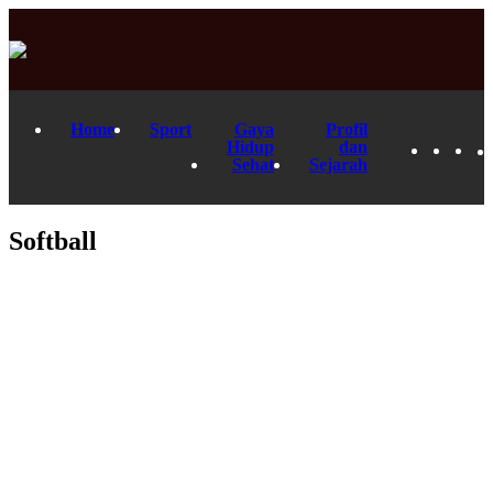
Home
Sport
Gaya
Profil
Hidup
dan
Sehat
Sejarah
Softball