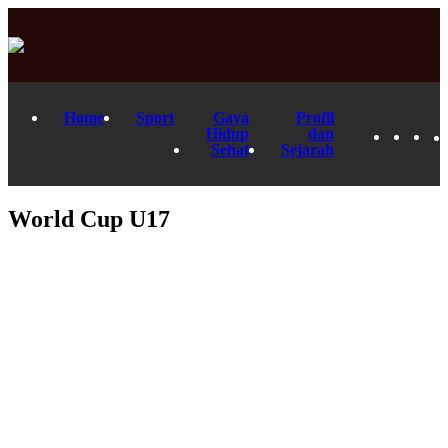
Home
Sport
Gaya
Profil
Hidup
dan
Sehat
Sejarah
World Cup U17