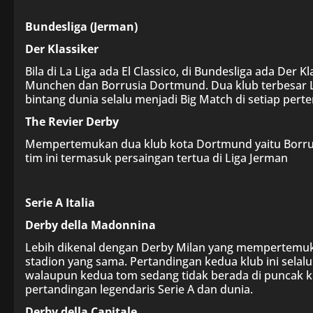
Bundesliga (Jerman)
Der Klassiker
Bila di La Liga ada El Classico, di Bundesliga ada De
Munchen dan Borrusia Dortmund. Dua klub terbesar 
bintang dunia selalu menjadi Big Match di setiap per
The Revier Derby
Mempertemukan dua klub kota Dortmund yaitu Borru
tim ini termasuk persaingan tertua di Liga Jerman
Serie A Italia
Derby della Madonnina
Lebih dikenal dengan Derby Milan yang mempertemuka
stadion yang sama. Pertandingan kedua klub ini sela
walaupun kedua tom sedang tidak berada di puncak kl
pertandingan legendaris Serie A dan dunia.
Derby della Capitale