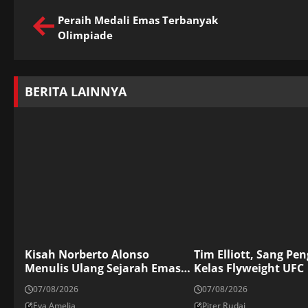
Peraih Medali Emas Terbanyak
Olimpiade
BERITA LAINNYA
Kisah Norberto Alonso
Tim Elliott, Sang Pe
Menulis Ulang Sejarah Emas
Kelas Flyweight UFC
Los Millonario
07/08/2026
07/08/2026
Eva Amelia
Piter Rudai