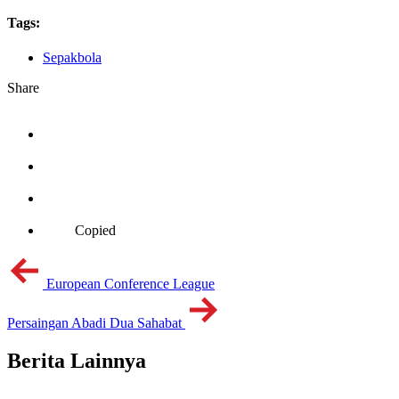
Tags:
Sepakbola
Share
Copied
European Conference League
Persaingan Abadi Dua Sahabat
Berita Lainnya