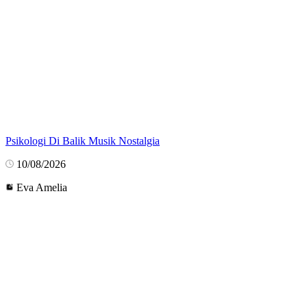
Psikologi Di Balik Musik Nostalgia
10/08/2026
Eva Amelia