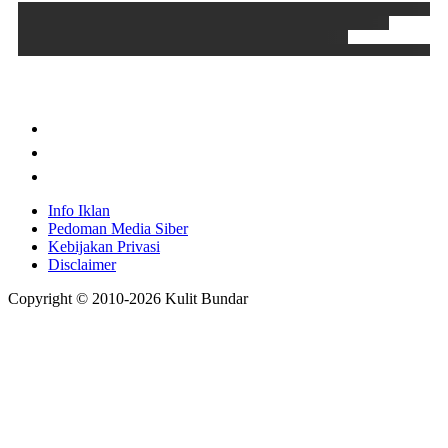
Info Iklan
Pedoman Media Siber
Kebijakan Privasi
Disclaimer
Copyright © 2010-
2026
Kulit Bundar