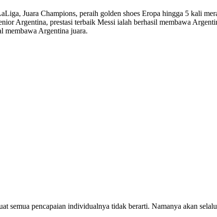
LaLiga, Juara Champions, peraih golden shoes Eropa hingga 5 kali mera
ior Argentina, prestasi terbaik Messi ialah berhasil membawa Argenti
gal membawa Argentina juara.
uat semua pencapaian individualnya tidak berarti. Namanya akan sel