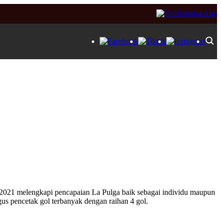
2021 melengkapi pencapaian La Pulga baik sebagai individu maupun
us pencetak gol terbanyak dengan raihan 4 gol.