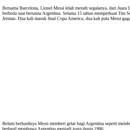
Bersama Barcelona, Lionel Messi telah meraih segalanya, dari Juara 
berbeda saat bersama Argentina. Selama 15 tahun memperkuat Tim Sen
Jerman. Dua kali masuk final Copa America, dua kali pula Messi ga
Belum berhasilnya Messi memberi gelar bagi Argentina seperti memb
berhasil membawa Argentina menjadi juara dunia 1986.