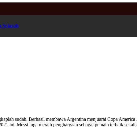
n Sejarah
ngkaplah sudah. Berhasil membawa Argentina menjuarai Copa America 
1 ini, Messi juga meraih penghargaan sebagai pemain terbaik sekalig