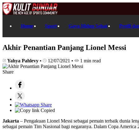
Home
Sport
Gaya Hidup Sehat
Profil da
Akhir Penantian Panjang Lionel Messi
Yahya Pahlevy
•
12/07/2021
•
1 min read
Share
Copied
Jakarta
– Pengakuan Lionel Messi sebagai pemain terbaik dunia le
sebagai pemain Tim Nasional bagi negaranya. Dalam Copa America 202