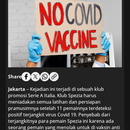
Share
Jakarta
– Kejadian ini terjadi di sebuah klub
promosi Serie A Italia. Klub Spezia harus
meniadakan semua latihan dan persiapan
pramusimnya setelah 11 pemainnya terdeteksi
positif terjangkit virus Covid 19. Penyebab dari
terjangkitnya para pemain Spezia ini karena ada
seorang pemain yang menolak untuk di vaksin anti