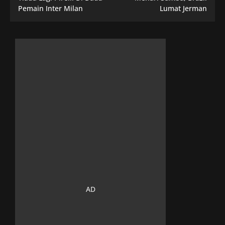
Pemain Inter Milan
Lumat Jerman