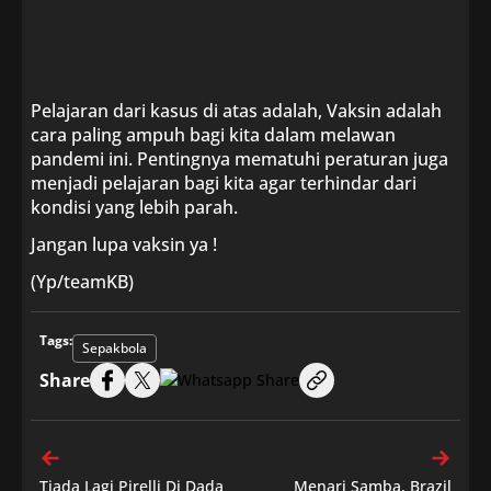
Pelajaran dari kasus di atas adalah, Vaksin adalah
cara paling ampuh bagi kita dalam melawan
pandemi ini. Pentingnya mematuhi peraturan juga
menjadi pelajaran bagi kita agar terhindar dari
kondisi yang lebih parah.
Jangan lupa vaksin ya !
(Yp/teamKB)
Tags:
Sepakbola
Share
Tiada Lagi Pirelli Di Dada
Menari Samba, Brazil