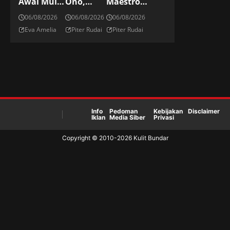
Awal Mula
Ono,
Maestro
Tradisi
Striker
Kickboxing
06/08/2026
06/08/2026
06/08/2026
Menyiram
Elite
Jepang Di ONE
Eva Amelia
Piter Rudai
Piter Rudai
Sampanye
Jepang Di
Championship
Di Podium
Panggung
Dunia
Info
Pedoman
Kebijakan
Disclaimer
Iklan
Media Siber
Privasi
Copyright © 2010-
2026
Kulit Bundar