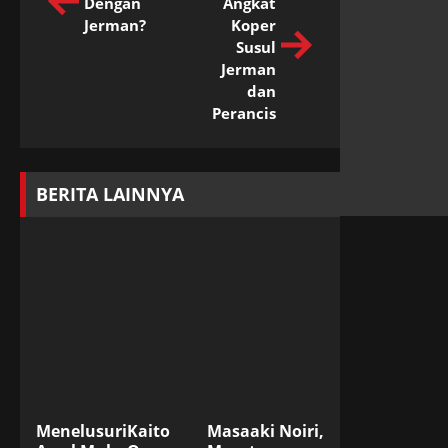
Dengan
Angkat
Jerman?
Koper
Susul
Jerman
dan
Perancis
BERITA LAINNYA
Menelusuri
Kaito
Masaaki Noiri,