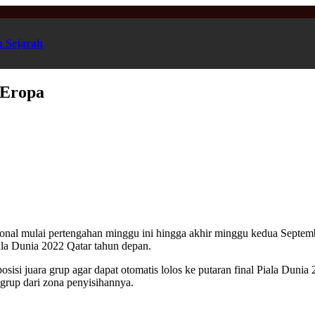
n Sejarah
 Eropa
ional mulai pertengahan minggu ini hingga akhir minggu kedua Septem
ala Dunia 2022 Qatar tahun depan.
sisi juara grup agar dapat otomatis lolos ke putaran final Piala Duni
 grup dari zona penyisihannya.