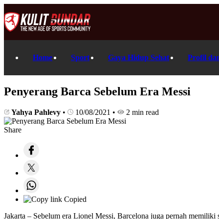
Home
Sport
Gaya Hidup Sehat
Profil da
Penyerang Barca Sebelum Era Messi
Yahya Pahlevy
•
10/08/2021
•
2 min read
Share
Copied
Jakarta – Sebelum era Lionel Messi, Barcelona juga pernah memiliki s