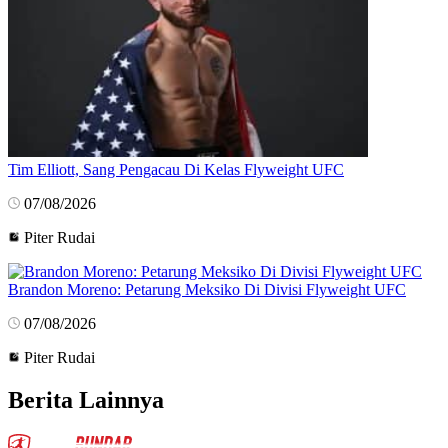
Tim Elliott, Sang Pengacau Di Kelas Flyweight UFC
07/08/2026
Piter Rudai
Brandon Moreno: Petarung Meksiko Di Divisi Flyweight UFC
07/08/2026
Piter Rudai
Berita Lainnya