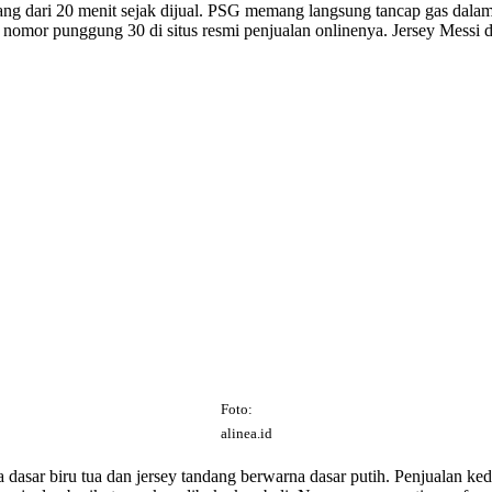
kurang dari 20 menit sejak dijual. PSG memang langsung tancap gas da
or punggung 30 di situs resmi penjualan onlinenya. Jersey Messi dib
Foto:
alinea.id
na dasar biru tua dan jersey tandang berwarna dasar putih. Penjualan 