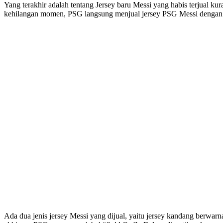
Yang terakhir adalah tentang Jersey baru Messi yang habis terjual 
kehilangan momen, PSG langsung menjual jersey PSG Messi dengan nom
Ada dua jenis jersey Messi yang dijual, yaitu jersey kandang berwar