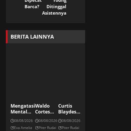
Dipecat
Young
Barca?
Ditinggal
Asistennya
BERITA LAINNYA
Mengatasi
Waldo
Curtis
Mental
Cortes
Blaydes:
Overload
Acosta:
Petarung
08/08/2026
08/08/2026
08/08/2026
Dengan
Raksasa
Di Divisi
Eva Amelia
Piter Rudai
Piter Rudai
Rutinitas
Dominika
Kelas