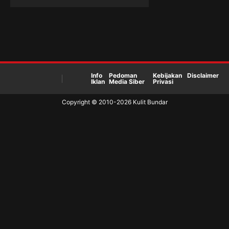
Brain
Di Kelas
Berat
Dump
Berat UFC
UFC
Info
Pedoman
Kebijakan
Disclaimer
Iklan
Media Siber
Privasi
Copyright © 2010-
2026
Kulit Bundar