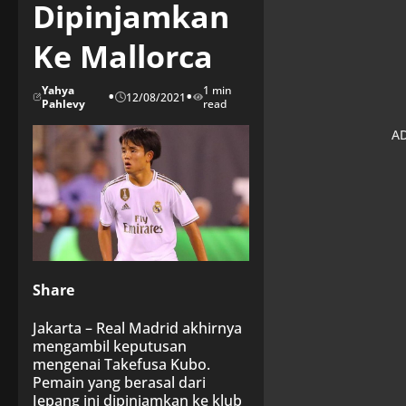
Dipinjamkan
Ke Mallorca
Yahya
1 min
•
•
12/08/2021
Pahlevy
read
Share
Jakarta – Real Madrid akhirnya
mengambil keputusan
mengenai Takefusa Kubo.
Pemain yang berasal dari
Jepang ini dipinjamkan ke klub