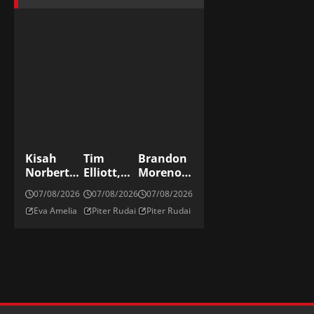
Kisah
Tim
Brandon
Norberto
Elliott,
Moreno:
Alonso
Sang
Petarung
07/08/2026
07/08/2026
07/08/2026
Menulis
Pengacau
Meksiko
Eva Amelia
Piter Rudai
Piter Rudai
Ulang
Di Kelas
Di Divisi
Sejarah
Flyweight
Flyweight
Emas Los
UFC
UFC
Millonario