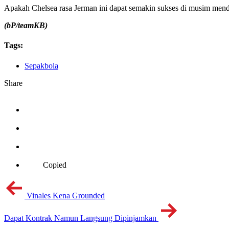
Apakah Chelsea rasa Jerman ini dapat semakin sukses di musim men
(bP/teamKB)
Tags:
Sepakbola
Share
Copied
Vinales Kena Grounded
Dapat Kontrak Namun Langsung Dipinjamkan