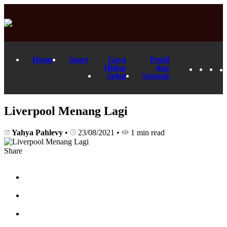
Home
Sport
Gaya
Profil
Hidup
dan
Sehat
Sejarah
Liverpool Menang Lagi
Yahya Pahlevy
•
23/08/2021
•
1 min read
Share