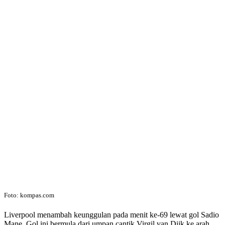
Foto: kompas.com
Liverpool menambah keunggulan pada menit ke-69 lewat gol Sadio
Mane. Gol ini bermula dari umpan cantik Virgil van Dijk ke arah