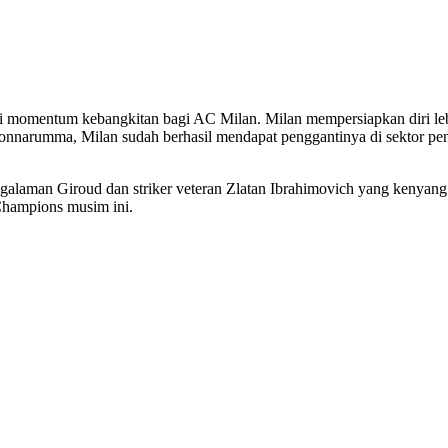
i momentum kebangkitan bagi AC Milan. Milan mempersiapkan diri leb
Donnarumma, Milan sudah berhasil mendapat penggantinya di sektor p
alaman Giroud dan striker veteran Zlatan Ibrahimovich yang kenyang
 Champions musim ini.