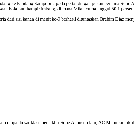
ang ke kandang Sampdoria pada pertandingan pekan pertama Serie A Ital
saan bola pun hampir imbang, di mana Milan cuma unggul 50,1 persen 
 dari sisi kanan di menit ke-9 berhasil dituntaskan Brahim Diaz menja
lam empat besar klasemen akhir Serie A musim lalu, AC Milan kini i