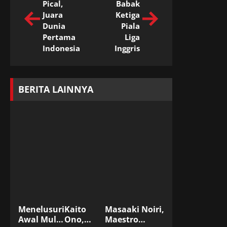
Pical,
Babak
Juara
Ketiga
Dunia
Piala
Pertama
Liga
Indonesia
Inggris
BERITA LAINNYA
Menelusuri
Kaito
Masaaki Noiri,
Awal Mula
Ono,
Maestro