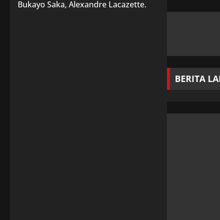
Bukayo Saka, Alexandre Lacazette.
BERITA L