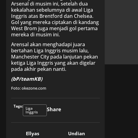
Arsenal di musim ini, setelah dua
kekalahan sebelumnya di awal Liga
Inggris atas Brentford dan Chelsea.
Gol yang mereka ciptakan di kandang
West Brom juga menjadi gol pertama
mereka di musim ini.
Arensal akan menghadapi juara
bertahan Liga Inggris musim lalu,
Manchester City pada lanjutan pekan
ketiga Liga Inggris yang akan digelar
pada akhir pekan nanti.
(bP/teamKB)
Foto: okezone.com
Tags:
Liga
Share
Inggris
Ellyas
Undian