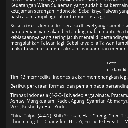
Kedatangan Witan Sulaeman yang sudah bisa bermain
ketajaman serangan Indonesia. Sebaliknya Taiwan ya
pasti akan tampil ngotot untuk mencetak gol.
Secara teknis kedua tim berada di level yang hampir
para pemain yang akan bertanding malam nanti. Bila ti
kebiasaannya yang sering jatuh mental di pertandingan
mengalahkan Taiwan lagi. Sebaliknya bila Taiwan tamp
maka Taiwan bisa membalikkan keadaanndan memenang
Foto:
medcom.id
Tim KB memrediksi Indonesia akan memenangkan leg 2
Berikut perkiraan formasi dan pemain pada pertanding
Timnas Indonesia (4-2-3-1): Nadeo Argawinata, Pratama
Asnawi Mangkualam, Kadek Agung, Syahrian Abimanyu
Vikri, Kushedya Hari Yudo.
China Taipei (4-4-2): Shih Shin-an, Hao Cheng, Chen Ti
Chun-ching, Lin Chang-lun, Hsu Yi, Emilio Estevez, Lin M