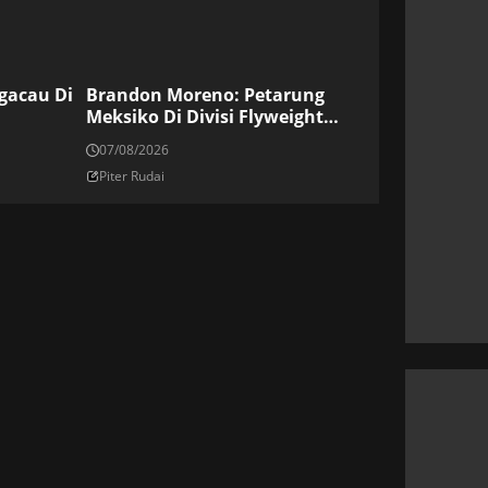
ngacau Di
Brandon Moreno: Petarung
Meksiko Di Divisi Flyweight
UFC
07/08/2026
Piter Rudai