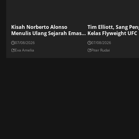
Kisah Norberto Alonso
Tim Elliott, Sang Pe
Menulis Ulang Sejarah Emas
Kelas Flyweight UFC
Los Millonario
07/08/2026
07/08/2026
Eva Amelia
Piter Rudai