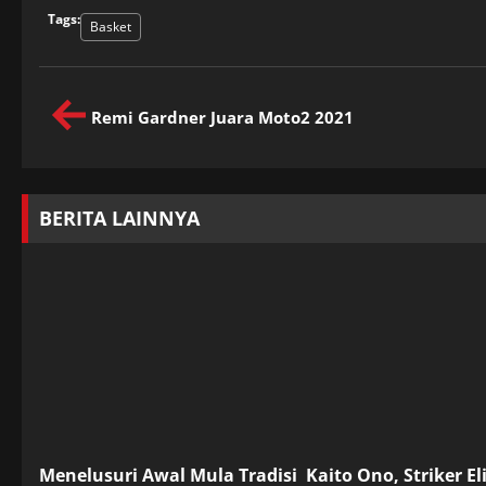
Tags:
Basket
Remi Gardner Juara Moto2 2021
BERITA LAINNYA
Menelusuri Awal Mula Tradisi
Kaito Ono, Striker El