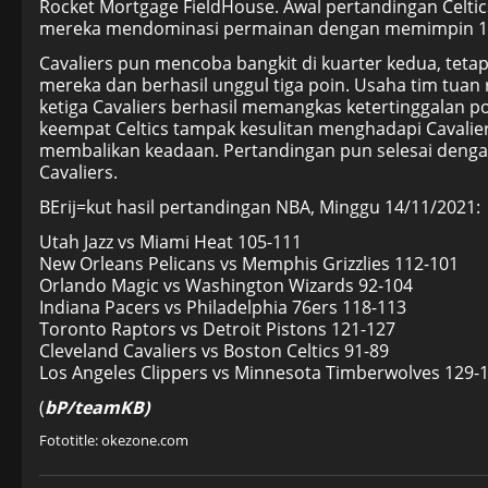
Rocket Mortgage FieldHouse. Awal pertandingan Celti
mereka mendominasi permainan dengan memimpin 11 
Cavaliers pun mencoba bangkit di kuarter kedua, tetap
mereka dan berhasil unggul tiga poin. Usaha tim tua
ketiga Cavaliers berhasil memangkas ketertinggalan 
keempat Celtics tampak kesulitan menghadapi Cavalie
membalikan keadaan. Pertandingan pun selesai dengan
Cavaliers.
BErij=kut hasil pertandingan NBA, Minggu 14/11/2021:
Utah Jazz vs Miami Heat 105-111
New Orleans Pelicans vs Memphis Grizzlies 112-101
Orlando Magic vs Washington Wizards 92-104
Indiana Pacers vs Philadelphia 76ers 118-113
Toronto Raptors vs Detroit Pistons 121-127
Cleveland Cavaliers vs Boston Celtics 91-89
Los Angeles Clippers vs Minnesota Timberwolves 129-
(
bP/teamKB)
Fototitle: okezone.com